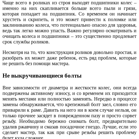
Чаще всего в роликах из строя выходят подшипники колес –
именно на них скапливается больше всего пыли и грязи,
которая попадает на подшипник. Со временем он начинает
хрустеть и скрипеть, и это может привести к поломке или
заклиниванию колеса, что потенциально опасно для здоровья,
ведь так легко можно упасть. Важно регулярно осматривать и
очищать колеса и подшипники – это существенно продлевает
срок службы роликов.
Несмотря на то, что конструкция роликов довольно простая, и
разобрать их может даже ребенок, есть ряд проблем, которые
не решить без помощи мастера.
Не выкручивающиеся болты
Вне зависимости от диаметра и жесткости колес, они всегда
подвержены активному износу, и со временем их приходится
менять местами или полностью заменять. Нередко в процессе
замены обнаруживается, что крепежный болт заел, словно его
приварили к раме. Давить на него ни в коем случае нельзя, он
только прочнее засядет в поврежденном пазу и просто сорвет
резьбу. Необходимо бережно снимать болт, предварительно
удалив ржавчину и смазав посадочное гнездо. Лучше, если это
сделает мастер, так как при срыве резьбы решить проблему
будет куда сложнее.