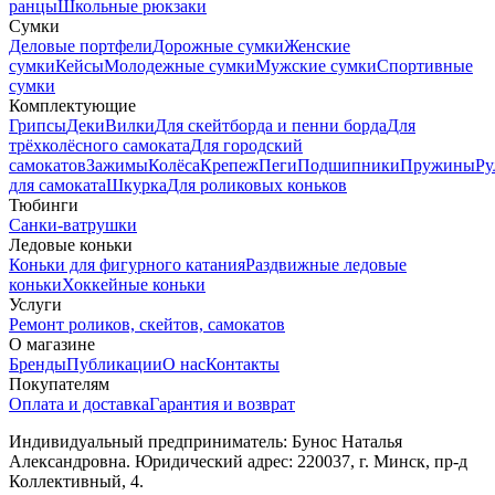
ранцы
Школьные рюкзаки
Сумки
Деловые портфели
Дорожные сумки
Женские
сумки
Кейсы
Молодежные сумки
Мужские сумки
Спортивные
сумки
Комплектующие
Грипсы
Деки
Вилки
Для скейтборда и пенни борда
Для
трёхколёсного самоката
Для городский
самокатов
Зажимы
Колёса
Крепеж
Пеги
Подшипники
Пружины
Ру
для самоката
Шкурка
Для роликовых коньков
Тюбинги
Санки-ватрушки
Ледовые коньки
Коньки для фигурного катания
Раздвижные ледовые
коньки
Хоккейные коньки
Услуги
Ремонт роликов, скейтов, самокатов
О магазине
Бренды
Публикации
О нас
Контакты
Покупателям
Оплата и доставка
Гарантия и возврат
Индивидуальный предприниматель: Бунос Наталья
Александровна. Юридический адрес: 220037, г. Минск, пр-д
Коллективный, 4.