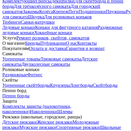
Комплектующие
Грипсы
Деки
Вилки
Для скейтборда и пенни
борда
Для трёхколёсного самоката
Для городский
самокатов
Зажимы
Колёса
Крепеж
Пеги
Подшипники
Пружины
Ру
для самоката
Шкурка
Для роликовых коньков
Тюбинги
Санки-ватрушки
Ледовые коньки
Коньки для фигурного катания
Раздвижные
ледовые коньки
Хоккейные коньки
Услуги
Ремонт роликов, скейтов, самокатов
О магазине
Бренды
Публикации
О нас
Контакты
Покупателям
Оплата и доставка
Гарантия и возврат
Самокаты
Уцененные товары
Трюковые самокаты
Детские
самокаты
Двухколесные самокаты
Роликовые коньки
Раздвижные
Фитнес
Скейты
Уцененные скейтборды
Круизеры
Лонгборды
Скейтборды
Пенни борд
Пенни борды
Защита
Комплекты защиты (налокотники,
наколенники)
Наколенники
Шлемы
Рюкзаки (школьные, городские, ранцы)
Детские рюкзаки
Женские рюкзаки
Молодежные
рюкзаки
Мужские рюкзаки
Спортивные рюкзаки
Школьные