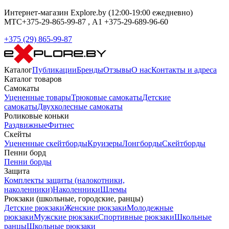
Интернет-магазин Explore.by (12:00-19:00 ежедневно)
МТС+375-29-865-99-87 , А1 +375-29-689-96-60
+375 (29) 865-99-87
Каталог
Публикации
Бренды
Отзывы
О нас
Контакты и адреса
Каталог товаров
Самокаты
Уцененные товары
Трюковые самокаты
Детские
самокаты
Двухколесные самокаты
Роликовые коньки
Раздвижные
Фитнес
Скейты
Уцененные скейтборды
Круизеры
Лонгборды
Скейтборды
Пенни борд
Пенни борды
Защита
Комплекты защиты (налокотники,
наколенники)
Наколенники
Шлемы
Рюкзаки (школьные, городские, ранцы)
Детские рюкзаки
Женские рюкзаки
Молодежные
рюкзаки
Мужские рюкзаки
Спортивные рюкзаки
Школьные
ранцы
Школьные рюкзаки