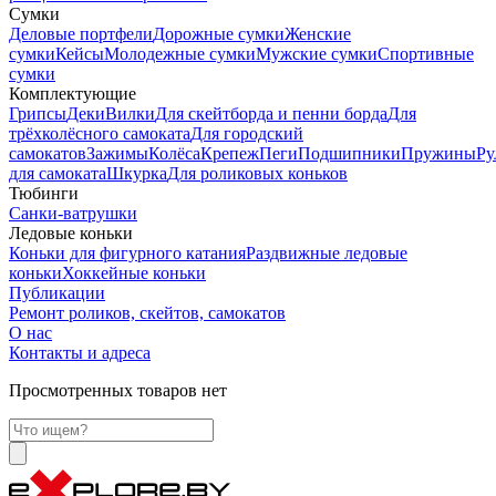
Сумки
Деловые портфели
Дорожные сумки
Женские
сумки
Кейсы
Молодежные сумки
Мужские сумки
Спортивные
сумки
Комплектующие
Грипсы
Деки
Вилки
Для скейтборда и пенни борда
Для
трёхколёсного самоката
Для городский
самокатов
Зажимы
Колёса
Крепеж
Пеги
Подшипники
Пружины
Ру
для самоката
Шкурка
Для роликовых коньков
Тюбинги
Санки-ватрушки
Ледовые коньки
Коньки для фигурного катания
Раздвижные ледовые
коньки
Хоккейные коньки
Публикации
Ремонт роликов, скейтов, самокатов
О нас
Контакты и адреса
Просмотренных товаров нет