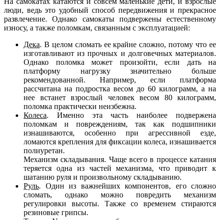
На самокатах катаются и совсем маленькие дети, и взрослые
люди, ведь это удобный способ передвижения и прекрасное
развлечение. Однако самокаты подвержены естественному
износу, а также поломкам, связанным с эксплуатацией:
Дека
. В целом сломать ее крайне сложно, потому что ее
изготавливают из прочных и долговечных материалов.
Однако поломка может произойти, если дать на
платформу нагрузку значительно больше
рекомендованной. Например, если платформа
рассчитана на подростка весом до 60 килограмм, а на
нее встанет взрослый человек весом 80 килограмм,
поломка практически неизбежна.
Колеса
. Именно эта часть наиболее подвержена
поломкам и повреждениям, так как подшипники
изнашиваются, особенно при агрессивной езде,
ломаются крепления для фиксации колеса, изнашивается
полиуретан.
Механизм складывания. Чаще всего в процессе катания
теряется одна из частей механизма, что приводит к
шатанию руля и произвольному складыванию.
Руль
. Один из важнейших компонентов, его сложно
сломать, однако можно повредить механизм
регулировки высоты. Также со временем стираются
резиновые грипсы.