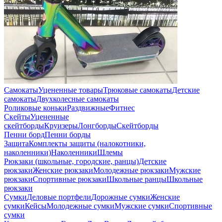
Самокаты
Уцененные товары
Трюковые самокаты
Детские
самокаты
Двухколесные самокаты
Роликовые коньки
Раздвижные
Фитнес
Скейты
Уцененные
скейтборды
Круизеры
Лонгборды
Скейтборды
Пенни борд
Пенни борды
Защита
Комплекты защиты (налокотники,
наколенники)
Наколенники
Шлемы
Рюкзаки (школьные, городские, ранцы)
Детские
рюкзаки
Женские рюкзаки
Молодежные рюкзаки
Мужские
рюкзаки
Спортивные рюкзаки
Школьные ранцы
Школьные
рюкзаки
Сумки
Деловые портфели
Дорожные сумки
Женские
сумки
Кейсы
Молодежные сумки
Мужские сумки
Спортивные
сумки