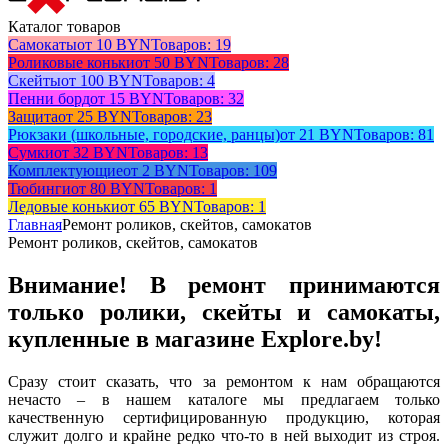
Каталог товаров
Самокаты
от 10 BYN
Товаров: 19
Роликовые коньки
от 50 BYN
Товаров: 28
Скейты
от 100 BYN
Товаров: 4
Пенни борд
от 15 BYN
Товаров: 32
Защита
от 25 BYN
Товаров: 23
Рюкзаки (школьные, городские, ранцы)
от 21 BYN
Товаров: 81
Сумки
от 32 BYN
Товаров: 13
Комплектующие
от 2 BYN
Товаров: 109
Тюбинги
от 80 BYN
Товаров: 1
Ледовые коньки
от 65 BYN
Товаров: 1
Главная
Ремонт роликов, скейтов, самокатов
Ремонт роликов, скейтов, самокатов
Внимание! В ремонт принимаются
только ролики, скейты и самокаты,
купленные в магазине Explore.by!
Сразу стоит сказать, что за ремонтом к нам обращаются
нечасто – в нашем каталоге мы предлагаем только
качественную сертифицированную продукцию, которая
служит долго и крайне редко что-то в ней выходит из строя.