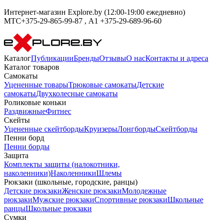
Интернет-магазин Explore.by (12:00-19:00 ежедневно)
МТС+375-29-865-99-87 , А1 +375-29-689-96-60
Каталог
Публикации
Бренды
Отзывы
О нас
Контакты и адреса
Каталог товаров
Самокаты
Уцененные товары
Трюковые самокаты
Детские
самокаты
Двухколесные самокаты
Роликовые коньки
Раздвижные
Фитнес
Скейты
Уцененные скейтборды
Круизеры
Лонгборды
Скейтборды
Пенни борд
Пенни борды
Защита
Комплекты защиты (налокотники,
наколенники)
Наколенники
Шлемы
Рюкзаки (школьные, городские, ранцы)
Детские рюкзаки
Женские рюкзаки
Молодежные
рюкзаки
Мужские рюкзаки
Спортивные рюкзаки
Школьные
ранцы
Школьные рюкзаки
Сумки