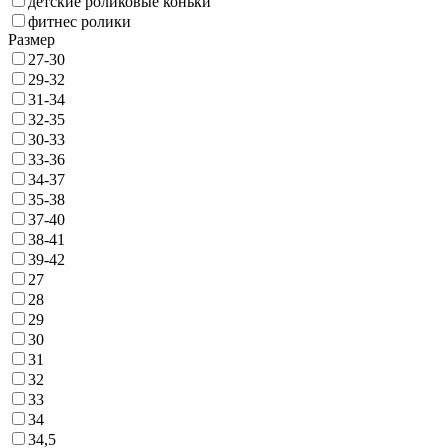
детские роликовые коньки
фитнес ролики
Размер
27-30
29-32
31-34
32-35
30-33
33-36
34-37
35-38
37-40
38-41
39-42
27
28
29
30
31
32
33
34
34,5