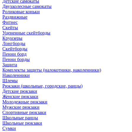
Детские самокаты
Двухколесные самокаты
Роликовые коньки
Раздвижные
Фитнес
Скейты
Уцененные скейтборды
Круизеры
Лонгборды
Скейтборды
Пенни борд
Пенни борды
Защита
Комплекты защиты (налокотники, наколенники)
Наколенники
Шлемы
Рюкзаки (школьные, городские, ранцы)
Детские рюкзаки
Женские рюкзаки
Молодежные рюкзаки
Мужские рюкзаки
Спортивные рюкзаки
Школьные ранцы
Школьные рюкзаки
Сумки