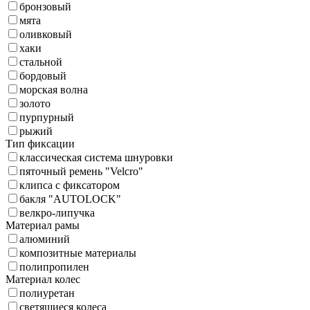
бронзовый
мята
оливковый
хаки
стальной
бордовый
морская волна
золото
пурпурный
рыжий
Тип фиксации
классическая система шнуровки
пяточный ремень "Velcro"
клипса с фиксатором
бакля "AUTOLOCK"
велкро-липучка
Материал рамы
алюминий
композитные материалы
полипропилен
Материал колес
полиуретан
светящиеся колеса