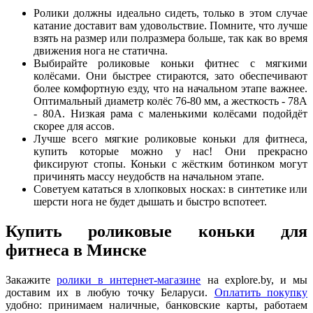
Ролики должны идеально сидеть, только в этом случае
катание доставит вам удовольствие. Помните, что лучше
взять на размер или полразмера больше, так как во время
движения нога не статична.
Выбирайте роликовые коньки фитнес с мягкими
колёсами. Они быстрее стираются, зато обеспечивают
более комфортную езду, что на начальном этапе важнее.
Оптимальный диаметр колёс 76-80 мм, а жесткость - 78А
- 80А. Низкая рама с маленькими колёсами подойдёт
скорее для ассов.
Лучше всего мягкие роликовые коньки для фитнеса,
купить которые можно у нас! Они прекрасно
фиксируют стопы. Коньки с жёстким ботинком могут
причинять массу неудобств на начальном этапе.
Советуем кататься в хлопковых носках: в синтетике или
шерсти нога не будет дышать и быстро вспотеет.
Купить роликовые коньки для
фитнеса в Минске
Закажите
ролики в интернет-магазине
на explore.by, и мы
доставим их в любую точку Беларуси.
Оплатить покупку
удобно: принимаем наличные, банковские карты, работаем