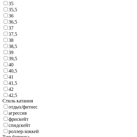
35
35,5
36
36,5
37
37,5
38
38,5
39
39,5
40
40,5
41
41,5
42
42,5
Стиль катания
отдых/фитнес
агрессив
фрискейт
спидскейт
роллер-хоккей
Тип ботинка