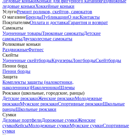
Ледовые коньки
Коньки для фигурного катания
Раздвижные
ледовые коньки
Хоккейные коньки
Услуги
Ремонт роликов, скейтов, самокатов
О магазине
Бренды
Публикации
О нас
Контакты
Покупателям
Оплата и доставка
Гарантия и возврат
Самокаты
Уцененные товары
Трюковые самокаты
Детские
самокаты
Двухколесные самокаты
Роликовые коньки
Раздвижные
Фитнес
Скейты
Уцененные скейтборды
Круизеры
Лонгборды
Скейтборды
Пенни борд
Пенни борды
Защита
Комплекты защиты (налокотники,
наколенники)
Наколенники
Шлемы
Рюкзаки (школьные, городские, ранцы)
Детские рюкзаки
Женские рюкзаки
Молодежные
рюкзаки
Мужские рюкзаки
Спортивные рюкзаки
Школьные
ранцы
Школьные рюкзаки
Сумки
Деловые портфели
Дорожные сумки
Женские
сумки
Кейсы
Молодежные сумки
Мужские сумки
Спортивные
сумки