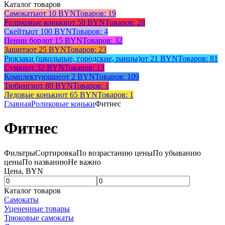
Каталог товаров
Самокаты
от 10 BYN
Товаров: 19
Роликовые коньки
от 50 BYN
Товаров: 28
Скейты
от 100 BYN
Товаров: 4
Пенни борд
от 15 BYN
Товаров: 32
Защита
от 25 BYN
Товаров: 23
Рюкзаки (школьные, городские, ранцы)
от 21 BYN
Товаров: 81
Сумки
от 32 BYN
Товаров: 13
Комплектующие
от 2 BYN
Товаров: 109
Тюбинги
от 80 BYN
Товаров: 1
Ледовые коньки
от 65 BYN
Товаров: 1
Главная
Роликовые коньки
Фитнес
Фитнес
Фильтры
Сортировка
По возрастанию цены
По убыванию
цены
По названию
Не важно
Цена, BYN
Каталог товаров
Самокаты
Уцененные товары
Трюковые самокаты