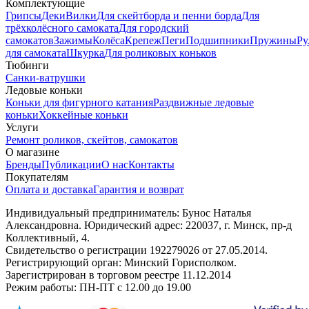
Комплектующие
Грипсы
Деки
Вилки
Для скейтборда и пенни борда
Для
трёхколёсного самоката
Для городский
самокатов
Зажимы
Колёса
Крепеж
Пеги
Подшипники
Пружины
Ру
для самоката
Шкурка
Для роликовых коньков
Тюбинги
Санки-ватрушки
Ледовые коньки
Коньки для фигурного катания
Раздвижные ледовые
коньки
Хоккейные коньки
Услуги
Ремонт роликов, скейтов, самокатов
О магазине
Бренды
Публикации
О нас
Контакты
Покупателям
Оплата и доставка
Гарантия и возврат
Индивидуальный предприниматель: Бунос Наталья
Александровна. Юридический адрес: 220037, г. Минск, пр-д
Коллективный, 4.
Свидетельство о регистрации 192279026 от 27.05.2014.
Регистрирующий орган: Минский Горисполком.
Зарегистрирован в торговом реестре 11.12.2014
Режим работы: ПН-ПТ с 12.00 до 19.00