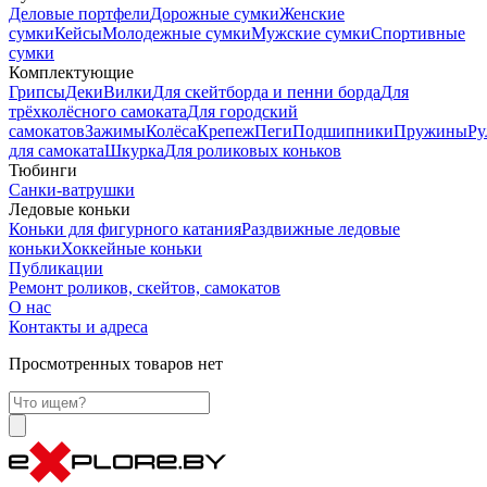
Деловые портфели
Дорожные сумки
Женские
сумки
Кейсы
Молодежные сумки
Мужские сумки
Спортивные
сумки
Комплектующие
Грипсы
Деки
Вилки
Для скейтборда и пенни борда
Для
трёхколёсного самоката
Для городский
самокатов
Зажимы
Колёса
Крепеж
Пеги
Подшипники
Пружины
Ру
для самоката
Шкурка
Для роликовых коньков
Тюбинги
Санки-ватрушки
Ледовые коньки
Коньки для фигурного катания
Раздвижные ледовые
коньки
Хоккейные коньки
Публикации
Ремонт роликов, скейтов, самокатов
О нас
Контакты и адреса
Просмотренных товаров нет