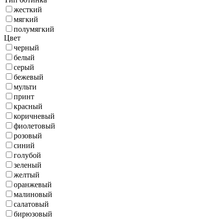
жесткий
мягкий
полумягкий
Цвет
черный
белый
серый
бежевый
мульти
принт
красный
коричневый
фиолетовый
розовый
синий
голубой
зеленый
желтый
оранжевый
малиновый
салатовый
бирюзовый