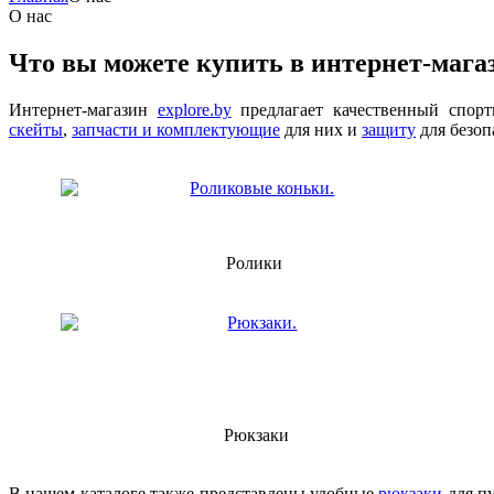
О нас
Что вы можете купить в интернет-магаз
Интернет-магазин
explore.by
предлагает качественный спор
скейты
,
запчасти и комплектующие
для них и
защиту
для безоп
Ролики
Рюкзаки
В нашем каталоге также представлены удобные
рюкзаки
для п