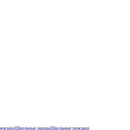
рюкзаки
Школьные ранцы
Школьные рюкзаки