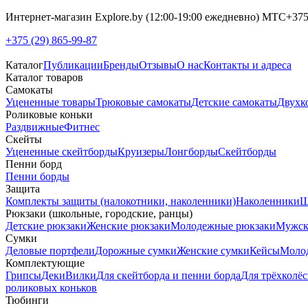
Интернет-магазин Explore.by (12:00-19:00 ежедневно) МТС+375-
+375 (29) 865-99-87
Каталог
Публикации
Бренды
Отзывы
О нас
Контакты и адреса
Каталог товаров
Самокаты
Уцененные товары
Трюковые самокаты
Детские самокаты
Двухк
Роликовые коньки
Раздвижные
Фитнес
Скейты
Уцененные скейтборды
Круизеры
Лонгборды
Скейтборды
Пенни борд
Пенни борды
Защита
Комплекты защиты (налокотники, наколенники)
Наколенники
Ш
Рюкзаки (школьные, городские, ранцы)
Детские рюкзаки
Женские рюкзаки
Молодежные рюкзаки
Мужск
Сумки
Деловые портфели
Дорожные сумки
Женские сумки
Кейсы
Моло
Комплектующие
Грипсы
Деки
Вилки
Для скейтборда и пенни борда
Для трёхколёс
роликовых коньков
Тюбинги