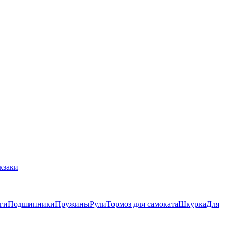
кзаки
ги
Подшипники
Пружины
Рули
Тормоз для самоката
Шкурка
Для