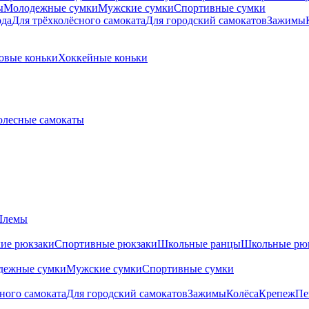
ы
Молодежные сумки
Мужские сумки
Спортивные сумки
рда
Для трёхколёсного самоката
Для городский самокатов
Зажимы
овые коньки
Хоккейные коньки
олесные самокаты
лемы
ие рюкзаки
Спортивные рюкзаки
Школьные ранцы
Школьные рю
дежные сумки
Мужские сумки
Спортивные сумки
ного самоката
Для городский самокатов
Зажимы
Колёса
Крепеж
Пе