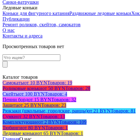
Санки-ватрушки
Ледовые коньки
Коньки для фигурного катания
Раздвижные ледовые коньки
Хок
Публикации
Ремонт роликов, скейтов, самокатов
О нас
Контакты и адреса
Просмотренных товаров нет
Каталог товаров
Самокаты
от 10 BYN
Товаров: 19
Роликовые коньки
от 50 BYN
Товаров: 28
Скейты
от 100 BYN
Товаров: 4
Пенни борд
от 15 BYN
Товаров: 32
Защита
от 25 BYN
Товаров: 23
Рюкзаки (школьные, городские, ранцы)
от 21 BYN
Товаров: 81
Сумки
от 32 BYN
Товаров: 13
Комплектующие
от 2 BYN
Товаров: 109
Тюбинги
от 80 BYN
Товаров: 1
Ледовые коньки
от 65 BYN
Товаров: 1
Главная
О нас