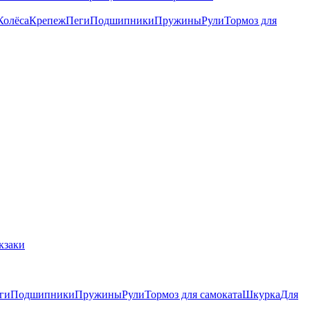
Колёса
Крепеж
Пеги
Подшипники
Пружины
Рули
Тормоз для
кзаки
ги
Подшипники
Пружины
Рули
Тормоз для самоката
Шкурка
Для