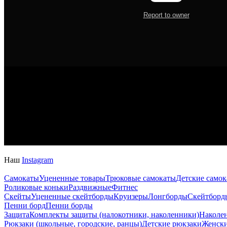
Наш
Instagram
Самокаты
Уцененные товары
Трюковые самокаты
Детские само
Роликовые коньки
Раздвижные
Фитнес
Скейты
Уцененные скейтборды
Круизеры
Лонгборды
Скейтборд
Пенни борд
Пенни борды
Защита
Комплекты защиты (налокотники, наколенники)
Наколе
Рюкзаки (школьные, городские, ранцы)
Детские рюкзаки
Женски