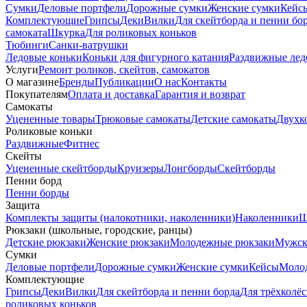
Сумки
Деловые портфели
Дорожные сумки
Женские сумки
Кейс
Комплектующие
Грипсы
Деки
Вилки
Для скейтборда и пенни бо
самоката
Шкурка
Для роликовых коньков
Тюбинги
Санки-ватрушки
Ледовые коньки
Коньки для фигурного катания
Раздвижные лед
Услуги
Ремонт роликов, скейтов, самокатов
О магазине
Бренды
Публикации
О нас
Контакты
Покупателям
Оплата и доставка
Гарантия и возврат
Самокаты
Уцененные товары
Трюковые самокаты
Детские самокаты
Двухк
Роликовые коньки
Раздвижные
Фитнес
Скейты
Уцененные скейтборды
Круизеры
Лонгборды
Скейтборды
Пенни борд
Пенни борды
Защита
Комплекты защиты (налокотники, наколенники)
Наколенники
Ш
Рюкзаки (школьные, городские, ранцы)
Детские рюкзаки
Женские рюкзаки
Молодежные рюкзаки
Мужск
Сумки
Деловые портфели
Дорожные сумки
Женские сумки
Кейсы
Моло
Комплектующие
Грипсы
Деки
Вилки
Для скейтборда и пенни борда
Для трёхколёс
роликовых коньков