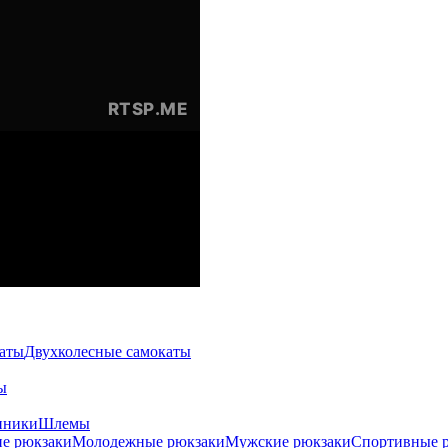
каты
Двухколесные самокаты
ы
нники
Шлемы
е рюкзаки
Молодежные рюкзаки
Мужские рюкзаки
Спортивные 