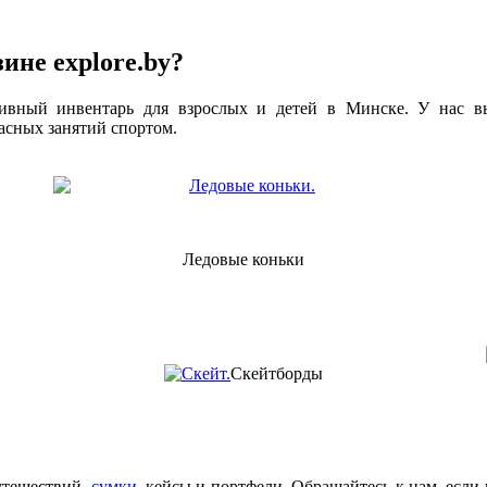
ине explore.by?
тивный инвентарь для взрослых и детей в Минске. У нас 
асных занятий спортом.
Ледовые коньки
Скейтборды
утешествий,
сумки
, кейсы и портфели. Обращайтесь к нам, если