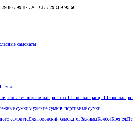
29-865-99-87 , А1 +375-29-689-96-60
олесные самокаты
лемы
ие рюкзаки
Спортивные рюкзаки
Школьные ранцы
Школьные рю
дежные сумки
Мужские сумки
Спортивные сумки
ного самоката
Для городский самокатов
Зажимы
Колёса
Крепеж
Пе