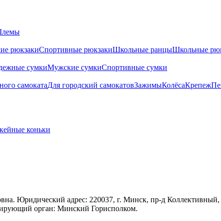
лемы
ие рюкзаки
Спортивные рюкзаки
Школьные ранцы
Школьные рю
дежные сумки
Мужские сумки
Спортивные сумки
ного самоката
Для городский самокатов
Зажимы
Колёса
Крепеж
Пе
кейные коньки
а. Юридический адрес: 220037, г. Минск, пр-д Коллективный, 
трирующий орган: Минский Горисполком.