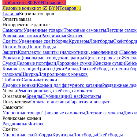
Тюбинги
от 80 BYN
Товаров: 1
Ледовые коньки
от 65 BYN
Товаров: 1
Главная
Корзина товаров
Оплата заказа
Некорректные данные
Самокаты
Уцененные товары
Трюковые самокаты
Детские само
Роликовые коньки
Раздвижные
Фитнес
Скейты
Уцененные скейтборды
Круизеры
Лонгборды
Скейтборд
Пенни борд
Пенни борды
Защита
Комплекты защиты (налокотники, наколенники)
Наколе
Рюкзаки (школьные, городские, ранцы)
Детские рюкзаки
Женски
Сумки
Деловые портфели
Дорожные сумки
Женские сумки
Кейс
Комплектующие
Грипсы
Деки
Вилки
Для скейтборда и пенни бо
самоката
Шкурка
Для роликовых коньков
Тюбинги
Санки-ватрушки
Ледовые коньки
Коньки для фигурного катания
Раздвижные лед
Услуги
Ремонт роликов, скейтов, самокатов
О магазине
Бренды
Публикации
О нас
Контакты
Покупателям
Оплата и доставка
Гарантия и возврат
Самокаты
Уцененные товары
Трюковые самокаты
Детские самокаты
Двухк
Роликовые коньки
Раздвижные
Фитнес
Скейты
Уцененные скейтборды
Круизеры
Лонгборды
Скейтборды