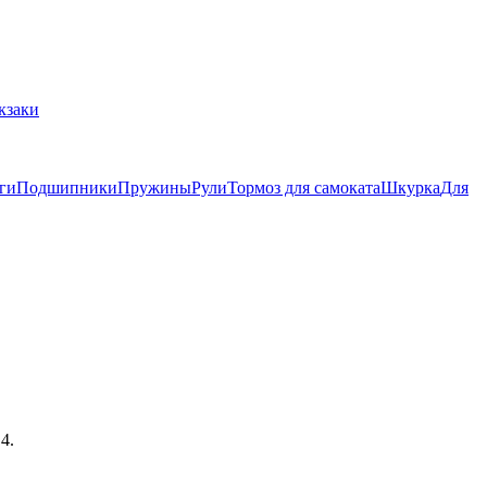
кзаки
ги
Подшипники
Пружины
Рули
Тормоз для самоката
Шкурка
Для
4.