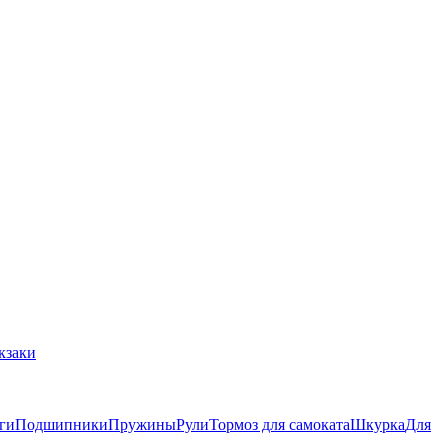
кзаки
ги
Подшипники
Пружины
Рули
Тормоз для самоката
Шкурка
Для