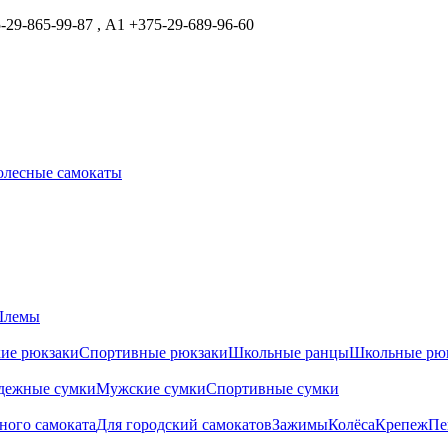
29-865-99-87 , А1 +375-29-689-96-60
олесные самокаты
лемы
ие рюкзаки
Спортивные рюкзаки
Школьные ранцы
Школьные рю
дежные сумки
Мужские сумки
Спортивные сумки
ного самоката
Для городский самокатов
Зажимы
Колёса
Крепеж
Пе