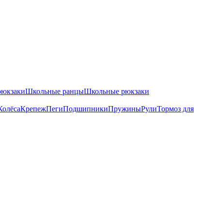
рюкзаки
Школьные ранцы
Школьные рюкзаки
Колёса
Крепеж
Пеги
Подшипники
Пружины
Рули
Тормоз для