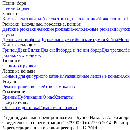
Пенни борд
Пенни борды
Защита
Комплекты защиты (налокотники, наколенники)
Наколенники
Ш
Рюкзаки (школьные, городские, ранцы)
Детские рюкзаки
Женские рюкзаки
Молодежные рюкзаки
Мужск
Сумки
Деловые портфели
Дорожные сумки
Женские сумки
Кейсы
Моло
Комплектующие
Грипсы
Деки
Вилки
Для скейтборда и пенни борда
Для трёхколёс
роликовых коньков
Тюбинги
Санки-ватрушки
Ледовые коньки
Коньки для фигурного катания
Раздвижные ледовые коньки
Хок
Услуги
Ремонт роликов, скейтов, самокатов
О магазине
Бренды
Публикации
О нас
Контакты
Покупателям
Оплата и доставка
Гарантия и возврат
Индивидуальный предприниматель: Бунос Наталья Александровн
Свидетельство о регистрации 192279026 от 27.05.2014. Регис
Зарегистрирован в торговом реестре 11.12.2014