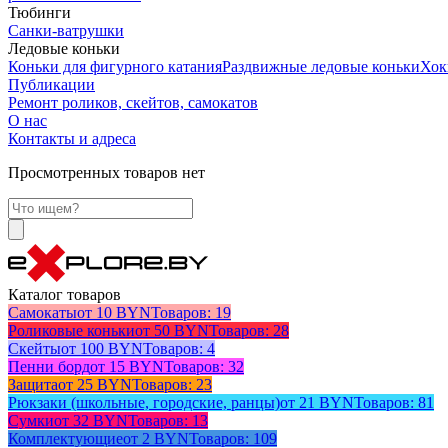
Тюбинги
Санки-ватрушки
Ледовые коньки
Коньки для фигурного катания
Раздвижные ледовые коньки
Хок
Публикации
Ремонт роликов, скейтов, самокатов
О нас
Контакты и адреса
Просмотренных товаров нет
Каталог товаров
Самокаты
от 10 BYN
Товаров: 19
Роликовые коньки
от 50 BYN
Товаров: 28
Скейты
от 100 BYN
Товаров: 4
Пенни борд
от 15 BYN
Товаров: 32
Защита
от 25 BYN
Товаров: 23
Рюкзаки (школьные, городские, ранцы)
от 21 BYN
Товаров: 81
Сумки
от 32 BYN
Товаров: 13
Комплектующие
от 2 BYN
Товаров: 109