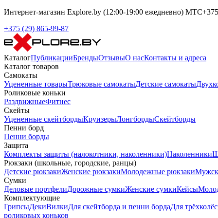
Интернет-магазин Explore.by (12:00-19:00 ежедневно) МТС+375-
+375 (29) 865-99-87
Каталог
Публикации
Бренды
Отзывы
О нас
Контакты и адреса
Каталог товаров
Самокаты
Уцененные товары
Трюковые самокаты
Детские самокаты
Двухк
Роликовые коньки
Раздвижные
Фитнес
Скейты
Уцененные скейтборды
Круизеры
Лонгборды
Скейтборды
Пенни борд
Пенни борды
Защита
Комплекты защиты (налокотники, наколенники)
Наколенники
Ш
Рюкзаки (школьные, городские, ранцы)
Детские рюкзаки
Женские рюкзаки
Молодежные рюкзаки
Мужск
Сумки
Деловые портфели
Дорожные сумки
Женские сумки
Кейсы
Моло
Комплектующие
Грипсы
Деки
Вилки
Для скейтборда и пенни борда
Для трёхколёс
роликовых коньков