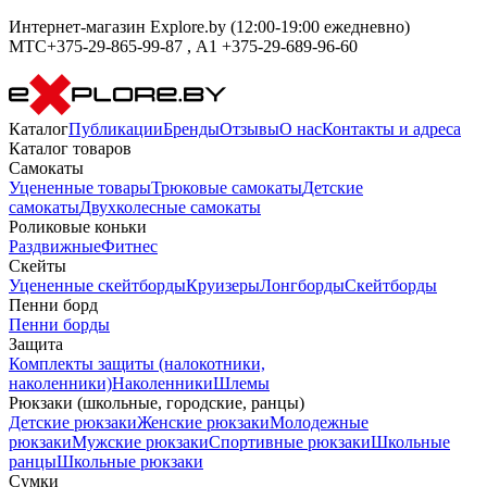
Интернет-магазин Explore.by (12:00-19:00 ежедневно)
МТС+375-29-865-99-87 , А1 +375-29-689-96-60
Каталог
Публикации
Бренды
Отзывы
О нас
Контакты и адреса
Каталог товаров
Самокаты
Уцененные товары
Трюковые самокаты
Детские
самокаты
Двухколесные самокаты
Роликовые коньки
Раздвижные
Фитнес
Скейты
Уцененные скейтборды
Круизеры
Лонгборды
Скейтборды
Пенни борд
Пенни борды
Защита
Комплекты защиты (налокотники,
наколенники)
Наколенники
Шлемы
Рюкзаки (школьные, городские, ранцы)
Детские рюкзаки
Женские рюкзаки
Молодежные
рюкзаки
Мужские рюкзаки
Спортивные рюкзаки
Школьные
ранцы
Школьные рюкзаки
Сумки