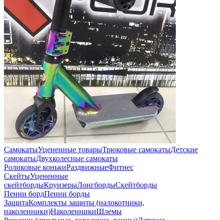
Самокаты
Уцененные товары
Трюковые самокаты
Детские
самокаты
Двухколесные самокаты
Роликовые коньки
Раздвижные
Фитнес
Скейты
Уцененные
скейтборды
Круизеры
Лонгборды
Скейтборды
Пенни борд
Пенни борды
Защита
Комплекты защиты (налокотники,
наколенники)
Наколенники
Шлемы