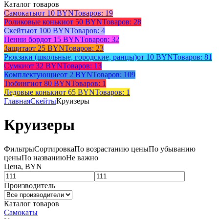
Каталог товаров
Самокаты
от 10 BYN
Товаров: 19
Роликовые коньки
от 50 BYN
Товаров: 28
Скейты
от 100 BYN
Товаров: 4
Пенни борд
от 15 BYN
Товаров: 32
Защита
от 25 BYN
Товаров: 23
Рюкзаки (школьные, городские, ранцы)
от 10 BYN
Товаров: 81
Сумки
от 32 BYN
Товаров: 13
Комплектующие
от 2 BYN
Товаров: 109
Тюбинги
от 80 BYN
Товаров: 1
Ледовые коньки
от 65 BYN
Товаров: 1
Главная
Скейты
Круизеры
Круизеры
Фильтры
Сортировка
По возрастанию цены
По убыванию
цены
По названию
Не важно
Цена, BYN
Производитель
Каталог товаров
Самокаты