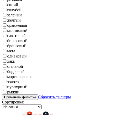
синий
голубой
зеленый
желтый
оранжевый
малиновый
салатовый
бирюзовый
бронзовый
мята
оливковый
хаки
стальной
бордовый
морская волна
золото
пурпурный
рыжий
Сбросить фильтры
Применить фильтры
Сортировка: