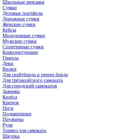
Школьные рюкзаки
Сумки
Деловые портфели
Дорожные сумки
Женские сумки
Кейсы
Молодежные сумки
Мужские сумки
Спортивные сумки
Комплектующие
Грипсы
Деки
Вилки
Для скейтборда и пенни борда
Для трёхколёсного самоката
Для городский самокатов
Зажимы
Колёса
Крепеж
Пеги
Подшипники
Пружины
Рули
Тормоз для самоката
Шкурка