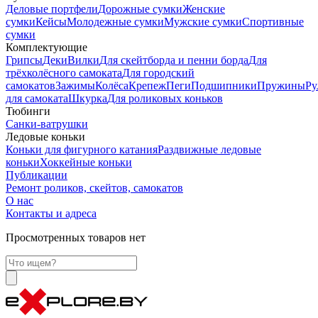
Деловые портфели
Дорожные сумки
Женские
сумки
Кейсы
Молодежные сумки
Мужские сумки
Спортивные
сумки
Комплектующие
Грипсы
Деки
Вилки
Для скейтборда и пенни борда
Для
трёхколёсного самоката
Для городский
самокатов
Зажимы
Колёса
Крепеж
Пеги
Подшипники
Пружины
Ру
для самоката
Шкурка
Для роликовых коньков
Тюбинги
Санки-ватрушки
Ледовые коньки
Коньки для фигурного катания
Раздвижные ледовые
коньки
Хоккейные коньки
Публикации
Ремонт роликов, скейтов, самокатов
О нас
Контакты и адреса
Просмотренных товаров нет