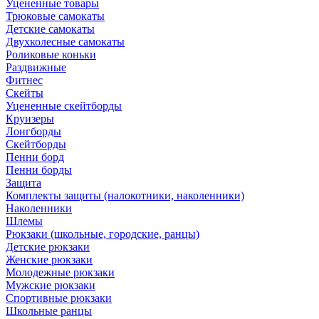
Уцененные товары
Трюковые самокаты
Детские самокаты
Двухколесные самокаты
Роликовые коньки
Раздвижные
Фитнес
Скейты
Уцененные скейтборды
Круизеры
Лонгборды
Скейтборды
Пенни борд
Пенни борды
Защита
Комплекты защиты (налокотники, наколенники)
Наколенники
Шлемы
Рюкзаки (школьные, городские, ранцы)
Детские рюкзаки
Женские рюкзаки
Молодежные рюкзаки
Мужские рюкзаки
Спортивные рюкзаки
Школьные ранцы