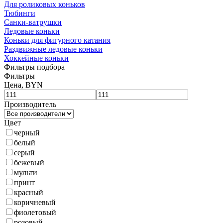
Для роликовых коньков
Тюбинги
Санки-ватрушки
Ледовые коньки
Коньки для фигурного катания
Раздвижные ледовые коньки
Хоккейные коньки
Фильтры подбора
Фильтры
Цена, BYN
Производитель
Цвет
черный
белый
серый
бежевый
мульти
принт
красный
коричневый
фиолетовый
розовый