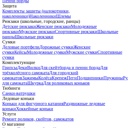
Пенни борды
Защита
Комплекты защиты (налокотники,
наколенники)
Наколенники
Шлемы
Рюкзаки (школьные, городские, ранцы)
Детские рюкзаки
Женские рюкзаки
Молодежные
рюкзаки
Мужские рюкзаки
Спортивные рюкзаки
Школьные
ранцы
Школьные рюкзаки
Сумки
Деловые портфели
Дорожные сумки
Женские
сумки
Кейсы
Молодежные сумки
Мужские сумки
Спортивные
сумки
Комплектующие
Грипсы
Деки
Вилки
Для скейтборда и пенни борда
Для
трёхколёсного самоката
Для городский
самокатов
Зажимы
Колёса
Крепеж
Пеги
Подшипники
Пружины
Ру
для самоката
Шкурка
Для роликовых коньков
Тюбинги
Санки-ватрушки
Ледовые коньки
Коньки для фигурного катания
Раздвижные ледовые
коньки
Хоккейные коньки
Услуги
Ремонт роликов, скейтов, самокатов
О магазине