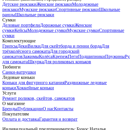
Детские рюкзаки
Женские рюкзаки
Молодежные
рюкзаки
Мужские рюкзаки
Спортивные рюкзаки
Школьные
ранцы
Школьные рюкзаки
Сумки
Деловые портфели
Дорожные сумки
Женские
сумки
Кейсы
Молодежные сумки
Мужские сумки
Спортивные
сумки
Комплектующие
Грипсы
Деки
Вилки
Для скейтборда и пенни борда
Для
трёхколёсного самоката
Для городский
самокатов
Зажимы
Колёса
Крепеж
Пеги
Подшипники
Пружины
Ру
для самоката
Шкурка
Для роликовых коньков
Тюбинги
Санки-ватрушки
Ледовые коньки
Коньки для фигурного катания
Раздвижные ледовые
коньки
Хоккейные коньки
Услуги
Ремонт роликов, скейтов, самокатов
О магазине
Бренды
Публикации
О нас
Контакты
Покупателям
Оплата и доставка
Гарантия и возврат
Индивидуальный предприниматель: Бунос Наталья