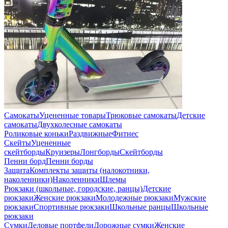
Самокаты
Уцененные товары
Трюковые самокаты
Детские
самокаты
Двухколесные самокаты
Роликовые коньки
Раздвижные
Фитнес
Скейты
Уцененные
скейтборды
Круизеры
Лонгборды
Скейтборды
Пенни борд
Пенни борды
Защита
Комплекты защиты (налокотники,
наколенники)
Наколенники
Шлемы
Рюкзаки (школьные, городские, ранцы)
Детские
рюкзаки
Женские рюкзаки
Молодежные рюкзаки
Мужские
рюкзаки
Спортивные рюкзаки
Школьные ранцы
Школьные
рюкзаки
Сумки
Деловые портфели
Дорожные сумки
Женские