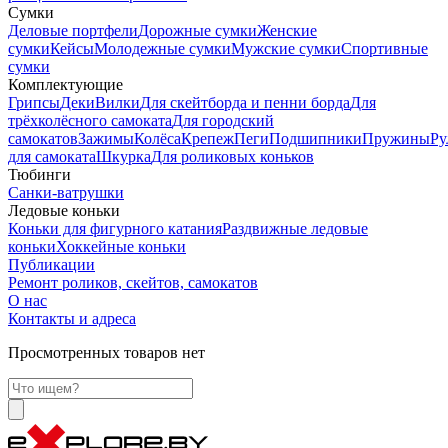
Сумки
Деловые портфели
Дорожные сумки
Женские
сумки
Кейсы
Молодежные сумки
Мужские сумки
Спортивные
сумки
Комплектующие
Грипсы
Деки
Вилки
Для скейтборда и пенни борда
Для
трёхколёсного самоката
Для городский
самокатов
Зажимы
Колёса
Крепеж
Пеги
Подшипники
Пружины
Ру
для самоката
Шкурка
Для роликовых коньков
Тюбинги
Санки-ватрушки
Ледовые коньки
Коньки для фигурного катания
Раздвижные ледовые
коньки
Хоккейные коньки
Публикации
Ремонт роликов, скейтов, самокатов
О нас
Контакты и адреса
Просмотренных товаров нет