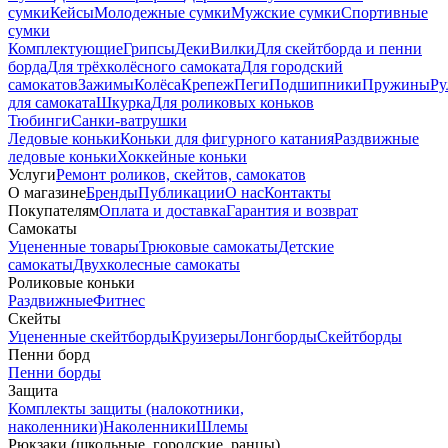
сумки
Кейсы
Молодежные сумки
Мужские сумки
Спортивные
сумки
Комплектующие
Грипсы
Деки
Вилки
Для скейтборда и пенни
борда
Для трёхколёсного самоката
Для городский
самокатов
Зажимы
Колёса
Крепеж
Пеги
Подшипники
Пружины
Ру
для самоката
Шкурка
Для роликовых коньков
Тюбинги
Санки-ватрушки
Ледовые коньки
Коньки для фигурного катания
Раздвижные
ледовые коньки
Хоккейные коньки
Услуги
Ремонт роликов, скейтов, самокатов
О магазине
Бренды
Публикации
О нас
Контакты
Покупателям
Оплата и доставка
Гарантия и возврат
Самокаты
Уцененные товары
Трюковые самокаты
Детские
самокаты
Двухколесные самокаты
Роликовые коньки
Раздвижные
Фитнес
Скейты
Уцененные скейтборды
Круизеры
Лонгборды
Скейтборды
Пенни борд
Пенни борды
Защита
Комплекты защиты (налокотники,
наколенники)
Наколенники
Шлемы
Рюкзаки (школьные, городские, ранцы)