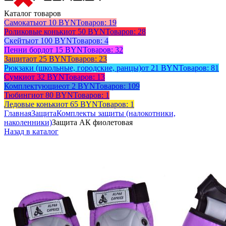
Каталог товаров
Самокаты
от 10 BYN
Товаров: 19
Роликовые коньки
от 50 BYN
Товаров: 28
Скейты
от 100 BYN
Товаров: 4
Пенни борд
от 15 BYN
Товаров: 32
Защита
от 25 BYN
Товаров: 23
Рюкзаки (школьные, городские, ранцы)
от 21 BYN
Товаров: 81
Сумки
от 32 BYN
Товаров: 13
Комплектующие
от 2 BYN
Товаров: 109
Тюбинги
от 80 BYN
Товаров: 1
Ледовые коньки
от 65 BYN
Товаров: 1
Главная
Защита
Комплекты защиты (налокотники,
наколенники)
Защита АК фиолетовая
Назад в каталог