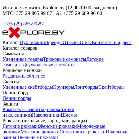
Интернет-магазин Explore.by (12:00-19:00 ежедневно)
МТС+375-29-865-99-87 , А1 +375-29-689-96-60
+375 (29) 865-99-87
Каталог
Публикации
Бренды
Отзывы
О нас
Контакты и адреса
Каталог товаров
Самокаты
Уцененные товары
Трюковые самокаты
Детские
самокаты
Двухколесные самокаты
Роликовые коньки
Раздвижные
Фитнес
Скейты
Уцененные скейтборды
Круизеры
Лонгборды
Скейтборды
Пенни борд
Пенни борды
Защита
Комплекты защиты (налокотники,
наколенники)
Наколенники
Шлемы
Рюкзаки (школьные, городские, ранцы)
Детские рюкзаки
Женские рюкзаки
Молодежные
рюкзаки
Мужские рюкзаки
Спортивные рюкзаки
Школьные
ранцы
Школьные рюкзаки