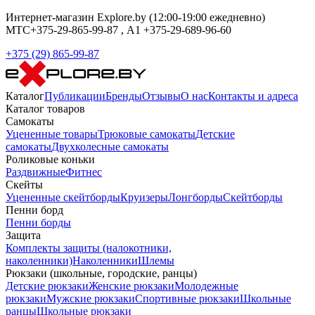
Интернет-магазин Explore.by (12:00-19:00 ежедневно)
МТС+375-29-865-99-87 , А1 +375-29-689-96-60
+375 (29) 865-99-87
Каталог
Публикации
Бренды
Отзывы
О нас
Контакты и адреса
Каталог товаров
Самокаты
Уцененные товары
Трюковые самокаты
Детские
самокаты
Двухколесные самокаты
Роликовые коньки
Раздвижные
Фитнес
Скейты
Уцененные скейтборды
Круизеры
Лонгборды
Скейтборды
Пенни борд
Пенни борды
Защита
Комплекты защиты (налокотники,
наколенники)
Наколенники
Шлемы
Рюкзаки (школьные, городские, ранцы)
Детские рюкзаки
Женские рюкзаки
Молодежные
рюкзаки
Мужские рюкзаки
Спортивные рюкзаки
Школьные
ранцы
Школьные рюкзаки