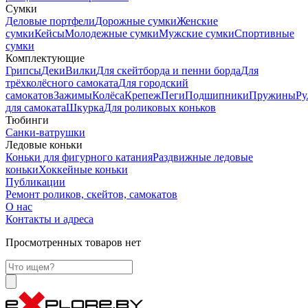
Сумки
Деловые портфели
Дорожные сумки
Женские
сумки
Кейсы
Молодежные сумки
Мужские сумки
Спортивные
сумки
Комплектующие
Грипсы
Деки
Вилки
Для скейтборда и пенни борда
Для
трёхколёсного самоката
Для городский
самокатов
Зажимы
Колёса
Крепеж
Пеги
Подшипники
Пружины
Ру
для самоката
Шкурка
Для роликовых коньков
Тюбинги
Санки-ватрушки
Ледовые коньки
Коньки для фигурного катания
Раздвижные ледовые
коньки
Хоккейные коньки
Публикации
Ремонт роликов, скейтов, самокатов
О нас
Контакты и адреса
Просмотренных товаров нет