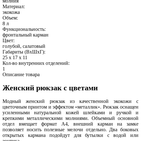
молния
Материал:
экокожа
Объем:
8 л
Функциональность:
фронтальный карман
Цвет:
голубой
, салатовый
Габариты (ВхШхГ):
25 x 17 x 11
Кол-во внутренних отделений:
1
Описание товара
Женский рюкзак с цветами
Модный женский рюкзак из качественной экокожи с
цветочным принтом и эффектом «металлик». Рюкзак оснащен
усиленными натуральной кожей шлейками и ручкой и
крепкими металлическими молниями. Объемный основной
отдел вмещает формат А4, внешний карман на замке
позволяет носить полезные мелочи отдельно. Два боковых
открытых кармана подойдут для бутылки с водой или
зонтика.