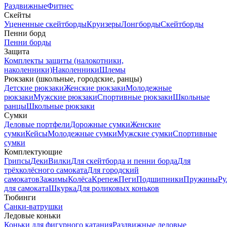
Раздвижные
Фитнес
Скейты
Уцененные скейтборды
Круизеры
Лонгборды
Скейтборды
Пенни борд
Пенни борды
Защита
Комплекты защиты (налокотники,
наколенники)
Наколенники
Шлемы
Рюкзаки (школьные, городские, ранцы)
Детские рюкзаки
Женские рюкзаки
Молодежные
рюкзаки
Мужские рюкзаки
Спортивные рюкзаки
Школьные
ранцы
Школьные рюкзаки
Сумки
Деловые портфели
Дорожные сумки
Женские
сумки
Кейсы
Молодежные сумки
Мужские сумки
Спортивные
сумки
Комплектующие
Грипсы
Деки
Вилки
Для скейтборда и пенни борда
Для
трёхколёсного самоката
Для городский
самокатов
Зажимы
Колёса
Крепеж
Пеги
Подшипники
Пружины
Ру
для самоката
Шкурка
Для роликовых коньков
Тюбинги
Санки-ватрушки
Ледовые коньки
Коньки для фигурного катания
Раздвижные ледовые