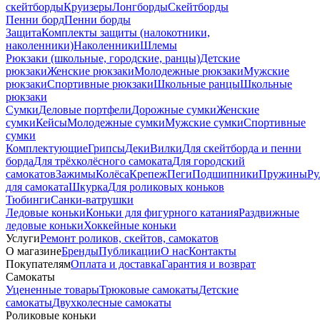
скейтборды
Круизеры
Лонгборды
Скейтборды
Пенни борд
Пенни борды
Защита
Комплекты защиты (налокотники,
наколенники)
Наколенники
Шлемы
Рюкзаки (школьные, городские, ранцы)
Детские
рюкзаки
Женские рюкзаки
Молодежные рюкзаки
Мужские
рюкзаки
Спортивные рюкзаки
Школьные ранцы
Школьные
рюкзаки
Сумки
Деловые портфели
Дорожные сумки
Женские
сумки
Кейсы
Молодежные сумки
Мужские сумки
Спортивные
сумки
Комплектующие
Грипсы
Деки
Вилки
Для скейтборда и пенни
борда
Для трёхколёсного самоката
Для городский
самокатов
Зажимы
Колёса
Крепеж
Пеги
Подшипники
Пружины
Ру
для самоката
Шкурка
Для роликовых коньков
Тюбинги
Санки-ватрушки
Ледовые коньки
Коньки для фигурного катания
Раздвижные
ледовые коньки
Хоккейные коньки
Услуги
Ремонт роликов, скейтов, самокатов
О магазине
Бренды
Публикации
О нас
Контакты
Покупателям
Оплата и доставка
Гарантия и возврат
Самокаты
Уцененные товары
Трюковые самокаты
Детские
самокаты
Двухколесные самокаты
Роликовые коньки