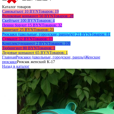
Каталог товаров
Самокаты
от 10 BYN
Товаров: 19
Роликовые коньки
от 50 BYN
Товаров: 28
Скейты
от 100 BYN
Товаров: 4
Пенни борд
от 15 BYN
Товаров: 32
Защита
от 25 BYN
Товаров: 23
Рюкзаки (школьные, городские, ранцы)
от 21 BYN
Товаров: 81
Сумки
от 32 BYN
Товаров: 13
Комплектующие
от 2 BYN
Товаров: 109
Тюбинги
от 80 BYN
Товаров: 1
Ледовые коньки
от 65 BYN
Товаров: 1
Главная
Рюкзаки (школьные, городские, ранцы)
Женские
рюкзаки
Рюкзак женский К-17
Назад в каталог