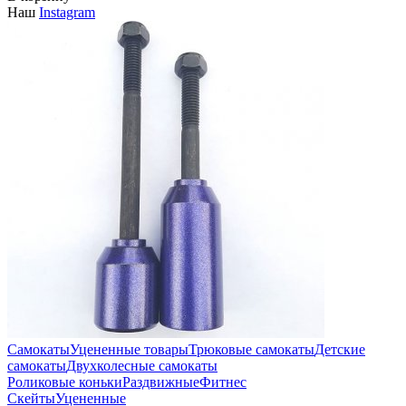
Наш
Instagram
Самокаты
Уцененные товары
Трюковые самокаты
Детские
самокаты
Двухколесные самокаты
Роликовые коньки
Раздвижные
Фитнес
Скейты
Уцененные