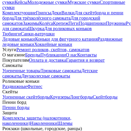
сумки
Кейсы
Молодежные сумки
Мужские сумки
Спортивные
сумки
Комплектующие
Грипсы
Деки
Вилки
Для скейтборда и пенни
борда
Для трёхколёсного самоката
Для городский
самокатов
Зажимы
Колёса
Крепеж
Пеги
Подшипники
Пружины
Ру
для самоката
Шкурка
Для роликовых коньков
Тюбинги
Санки-ватрушки
Ледовые коньки
Коньки для фигурного катания
Раздвижные
ледовые коньки
Хоккейные коньки
Услуги
Ремонт роликов, скейтов, самокатов
О магазине
Бренды
Публикации
О нас
Контакты
Покупателям
Оплата и доставка
Гарантия и возврат
Самокаты
Уцененные товары
Трюковые самокаты
Детские
самокаты
Двухколесные самокаты
Роликовые коньки
Раздвижные
Фитнес
Скейты
Уцененные скейтборды
Круизеры
Лонгборды
Скейтборды
Пенни борд
Пенни борды
Защита
Комплекты защиты (налокотники,
наколенники)
Наколенники
Шлемы
Рюкзаки (школьные, городские, ранцы)