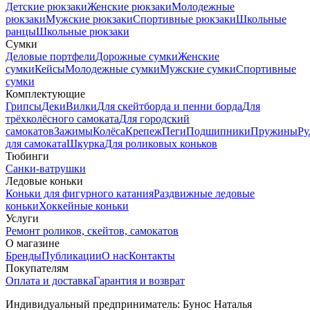
Детские рюкзаки
Женские рюкзаки
Молодежные
рюкзаки
Мужские рюкзаки
Спортивные рюкзаки
Школьные
ранцы
Школьные рюкзаки
Сумки
Деловые портфели
Дорожные сумки
Женские
сумки
Кейсы
Молодежные сумки
Мужские сумки
Спортивные
сумки
Комплектующие
Грипсы
Деки
Вилки
Для скейтборда и пенни борда
Для
трёхколёсного самоката
Для городский
самокатов
Зажимы
Колёса
Крепеж
Пеги
Подшипники
Пружины
Ру
для самоката
Шкурка
Для роликовых коньков
Тюбинги
Санки-ватрушки
Ледовые коньки
Коньки для фигурного катания
Раздвижные ледовые
коньки
Хоккейные коньки
Услуги
Ремонт роликов, скейтов, самокатов
О магазине
Бренды
Публикации
О нас
Контакты
Покупателям
Оплата и доставка
Гарантия и возврат
Индивидуальный предприниматель: Бунос Наталья