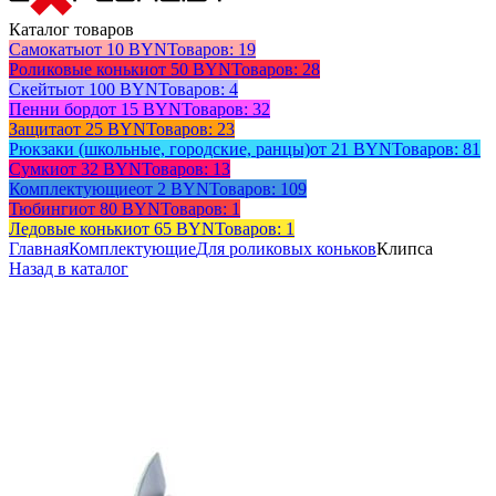
Каталог товаров
Самокаты
от 10 BYN
Товаров: 19
Роликовые коньки
от 50 BYN
Товаров: 28
Скейты
от 100 BYN
Товаров: 4
Пенни борд
от 15 BYN
Товаров: 32
Защита
от 25 BYN
Товаров: 23
Рюкзаки (школьные, городские, ранцы)
от 21 BYN
Товаров: 81
Сумки
от 32 BYN
Товаров: 13
Комплектующие
от 2 BYN
Товаров: 109
Тюбинги
от 80 BYN
Товаров: 1
Ледовые коньки
от 65 BYN
Товаров: 1
Главная
Комплектующие
Для роликовых коньков
Клипса
Назад в каталог