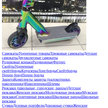
Самокаты
Уцененные товары
Трюковые самокаты
Детские
самокаты
Двухколесные самокаты
Роликовые коньки
Раздвижные
Фитнес
Скейты
Уцененные
скейтборды
Круизеры
Лонгборды
Скейтборды
Пенни борд
Пенни борды
Защита
Комплекты защиты (налокотники,
наколенники)
Наколенники
Шлемы
Рюкзаки (школьные, городские, ранцы)
Детские
рюкзаки
Женские рюкзаки
Молодежные рюкзаки
Мужские
рюкзаки
Спортивные рюкзаки
Школьные ранцы
Школьные
рюкзаки
Сумки
Деловые портфели
Дорожные сумки
Женские