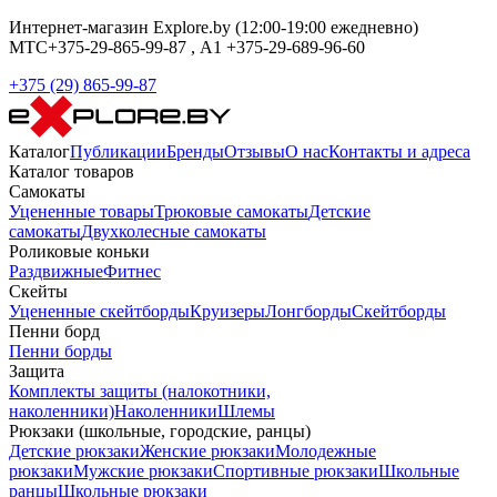
Интернет-магазин Explore.by (12:00-19:00 ежедневно)
МТС+375-29-865-99-87 , А1 +375-29-689-96-60
+375 (29) 865-99-87
Каталог
Публикации
Бренды
Отзывы
О нас
Контакты и адреса
Каталог товаров
Самокаты
Уцененные товары
Трюковые самокаты
Детские
самокаты
Двухколесные самокаты
Роликовые коньки
Раздвижные
Фитнес
Скейты
Уцененные скейтборды
Круизеры
Лонгборды
Скейтборды
Пенни борд
Пенни борды
Защита
Комплекты защиты (налокотники,
наколенники)
Наколенники
Шлемы
Рюкзаки (школьные, городские, ранцы)
Детские рюкзаки
Женские рюкзаки
Молодежные
рюкзаки
Мужские рюкзаки
Спортивные рюкзаки
Школьные
ранцы
Школьные рюкзаки