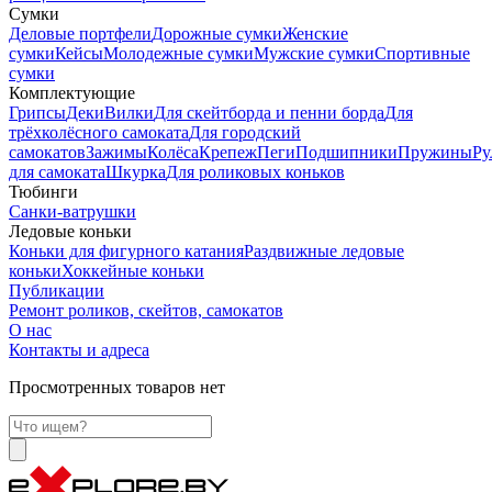
Сумки
Деловые портфели
Дорожные сумки
Женские
сумки
Кейсы
Молодежные сумки
Мужские сумки
Спортивные
сумки
Комплектующие
Грипсы
Деки
Вилки
Для скейтборда и пенни борда
Для
трёхколёсного самоката
Для городский
самокатов
Зажимы
Колёса
Крепеж
Пеги
Подшипники
Пружины
Ру
для самоката
Шкурка
Для роликовых коньков
Тюбинги
Санки-ватрушки
Ледовые коньки
Коньки для фигурного катания
Раздвижные ледовые
коньки
Хоккейные коньки
Публикации
Ремонт роликов, скейтов, самокатов
О нас
Контакты и адреса
Просмотренных товаров нет