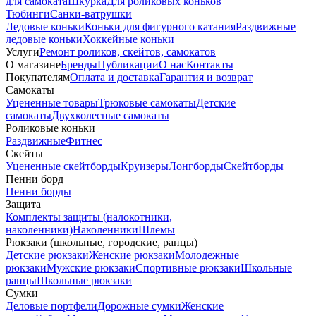
для самоката
Шкурка
Для роликовых коньков
Тюбинги
Санки-ватрушки
Ледовые коньки
Коньки для фигурного катания
Раздвижные
ледовые коньки
Хоккейные коньки
Услуги
Ремонт роликов, скейтов, самокатов
О магазине
Бренды
Публикации
О нас
Контакты
Покупателям
Оплата и доставка
Гарантия и возврат
Самокаты
Уцененные товары
Трюковые самокаты
Детские
самокаты
Двухколесные самокаты
Роликовые коньки
Раздвижные
Фитнес
Скейты
Уцененные скейтборды
Круизеры
Лонгборды
Скейтборды
Пенни борд
Пенни борды
Защита
Комплекты защиты (налокотники,
наколенники)
Наколенники
Шлемы
Рюкзаки (школьные, городские, ранцы)
Детские рюкзаки
Женские рюкзаки
Молодежные
рюкзаки
Мужские рюкзаки
Спортивные рюкзаки
Школьные
ранцы
Школьные рюкзаки
Сумки
Деловые портфели
Дорожные сумки
Женские