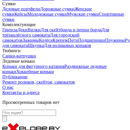
Сумки
Деловые портфели
Дорожные сумки
Женские
сумки
Кейсы
Молодежные сумки
Мужские сумки
Спортивные
сумки
Комплектующие
Грипсы
Деки
Вилки
Для скейтборда и пенни борда
Для
трёхколёсного самоката
Для городский
самокатов
Зажимы
Колёса
Крепеж
Пеги
Подшипники
Пружины
Ру
для самоката
Шкурка
Для роликовых коньков
Тюбинги
Санки-ватрушки
Ледовые коньки
Коньки для фигурного катания
Раздвижные ледовые
коньки
Хоккейные коньки
Публикации
Ремонт роликов, скейтов, самокатов
О нас
Контакты и адреса
Просмотренных товаров нет