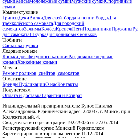
сумки
Кейсы
Молодежные сумки
Мужские сумки
Спортивные
сумки
Комплектующие
Грипсы
Деки
Вилки
Для скейтборда и пенни борда
Для
трёхколёсного самоката
Для городский
самокатов
Зажимы
Колёса
Крепеж
Пеги
Подшипники
Пружины
Ру
для самоката
Шкурка
Для роликовых коньков
Тюбинги
Санки-ватрушки
Ледовые коньки
Коньки для фигурного катания
Раздвижные ледовые
коньки
Хоккейные коньки
Услуги
Ремонт роликов, скейтов, самокатов
О магазине
Бренды
Публикации
О нас
Контакты
Покупателям
Оплата и доставка
Гарантия и возврат
Индивидуальный предприниматель: Бунос Наталья
Александровна. Юридический адрес: 220037, г. Минск, пр-д
Коллективный, 4.
Свидетельство о регистрации 192279026 от 27.05.2014.
Регистрирующий орган: Минский Горисполком.
Зарегистрирован в торговом реестре 11.12.2014