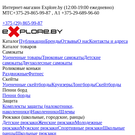
Интернет-магазин Explore.by (12:00-19:00 ежедневно)
МТС+375-29-865-99-87 , А1 +375-29-689-96-60
+375 (29) 865-99-87
Каталог
Публикации
Бренды
Отзывы
О нас
Контакты и адреса
Каталог товаров
Самокаты
Уцененные товары
Трюковые самокаты
Детские
самокаты
Двухколесные самокаты
Роликовые коньки
Раздвижные
Фитнес
Скейты
Уцененные скейтборды
Круизеры
Лонгборды
Скейтборды
Пенни борд
Пенни борды
Защита
Комплекты защиты (налокотники,
наколенники)
Наколенники
Шлемы
Рюкзаки (школьные, городские, ранцы)
Детские рюкзаки
Женские рюкзаки
Молодежные
рюкзаки
Мужские рюкзаки
Спортивные рюкзаки
Школьные
ранцы
Школьные рюкзаки