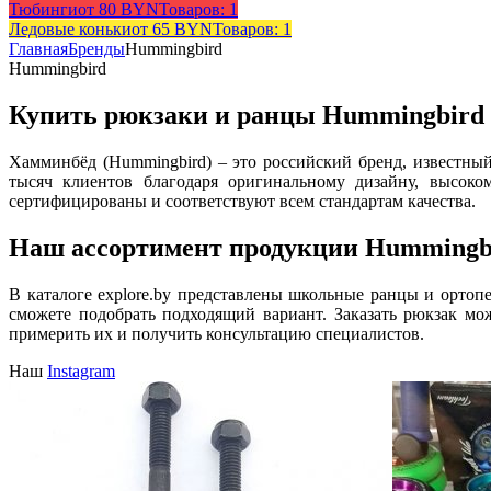
Тюбинги
от 80 BYN
Товаров: 1
Ледовые коньки
от 65 BYN
Товаров: 1
Главная
Бренды
Hummingbird
Hummingbird
Купить рюкзаки и ранцы Hummingbird в
Хамминбёд (Hummingbird) – это российский бренд, известны
тысяч клиентов благодаря оригинальному дизайну, высоко
сертифицированы и соответствуют всем стандартам качества.
Наш ассортимент продукции Hummingb
В каталоге explore.by представлены школьные ранцы и ортоп
сможете подобрать подходящий вариант. Заказать рюкзак м
примерить их и получить консультацию специалистов.
Наш
Instagram