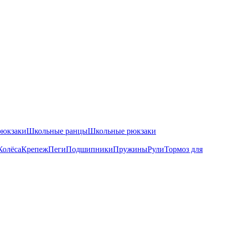
рюкзаки
Школьные ранцы
Школьные рюкзаки
Колёса
Крепеж
Пеги
Подшипники
Пружины
Рули
Тормоз для