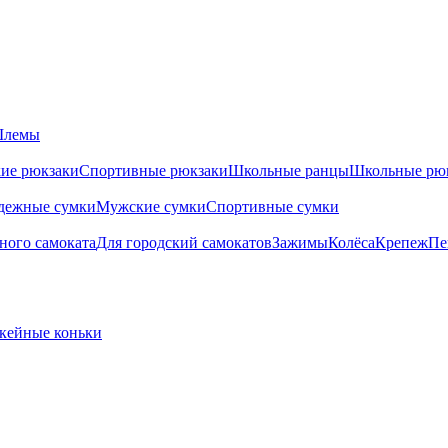
лемы
ие рюкзаки
Спортивные рюкзаки
Школьные ранцы
Школьные рю
дежные сумки
Мужские сумки
Спортивные сумки
ного самоката
Для городский самокатов
Зажимы
Колёса
Крепеж
Пе
кейные коньки