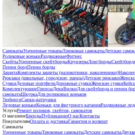
Самокаты
Уцененные товары
Трюковые самокаты
Детские само
Роликовые коньки
Раздвижные
Фитнес
Скейты
Уцененные скейтборды
Круизеры
Лонгборды
Скейтборд
Пенни борд
Пенни борды
Защита
Комплекты защиты (налокотники, наколенники)
Наколе
Рюкзаки (школьные, городские, ранцы)
Детские рюкзаки
Женски
Сумки
Деловые портфели
Дорожные сумки
Женские сумки
Кейс
Комплектующие
Грипсы
Деки
Вилки
Для скейтборда и пенни бо
самоката
Шкурка
Для роликовых коньков
Тюбинги
Санки-ватрушки
Ледовые коньки
Коньки для фигурного катания
Раздвижные лед
Услуги
Ремонт роликов, скейтов, самокатов
О магазине
Бренды
Публикации
О нас
Контакты
Покупателям
Оплата и доставка
Гарантия и возврат
Самокаты
Уцененные товары
Трюковые самокаты
Детские самокаты
Двухк