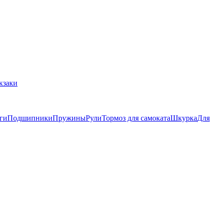
кзаки
ги
Подшипники
Пружины
Рули
Тормоз для самоката
Шкурка
Для