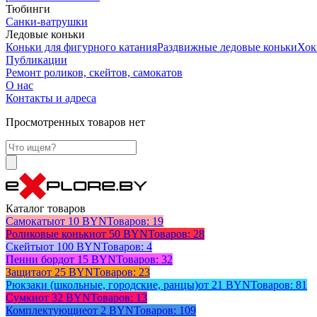
Тюбинги
Санки-ватрушки
Ледовые коньки
Коньки для фигурного катания
Раздвижные ледовые коньки
Хок
Публикации
Ремонт роликов, скейтов, самокатов
О нас
Контакты и адреса
Просмотренных товаров нет
Каталог товаров
Самокаты
от 10 BYN
Товаров: 19
Роликовые коньки
от 50 BYN
Товаров: 28
Скейты
от 100 BYN
Товаров: 4
Пенни борд
от 15 BYN
Товаров: 32
Защита
от 25 BYN
Товаров: 23
Рюкзаки (школьные, городские, ранцы)
от 21 BYN
Товаров: 81
Сумки
от 32 BYN
Товаров: 13
Комплектующие
от 2 BYN
Товаров: 109