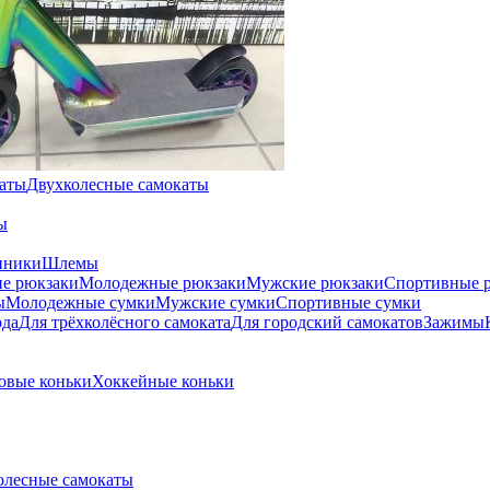
каты
Двухколесные самокаты
ы
нники
Шлемы
е рюкзаки
Молодежные рюкзаки
Мужские рюкзаки
Спортивные 
ы
Молодежные сумки
Мужские сумки
Спортивные сумки
рда
Для трёхколёсного самоката
Для городский самокатов
Зажимы
овые коньки
Хоккейные коньки
олесные самокаты