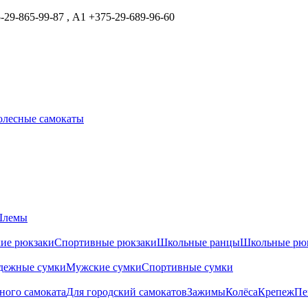
29-865-99-87 , А1 +375-29-689-96-60
олесные самокаты
лемы
ие рюкзаки
Спортивные рюкзаки
Школьные ранцы
Школьные рю
дежные сумки
Мужские сумки
Спортивные сумки
ного самоката
Для городский самокатов
Зажимы
Колёса
Крепеж
Пе