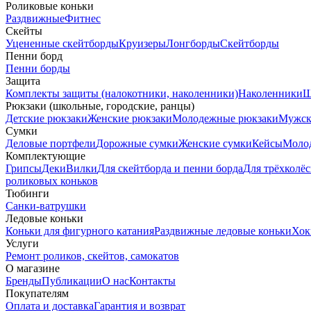
Роликовые коньки
Раздвижные
Фитнес
Скейты
Уцененные скейтборды
Круизеры
Лонгборды
Скейтборды
Пенни борд
Пенни борды
Защита
Комплекты защиты (налокотники, наколенники)
Наколенники
Ш
Рюкзаки (школьные, городские, ранцы)
Детские рюкзаки
Женские рюкзаки
Молодежные рюкзаки
Мужск
Сумки
Деловые портфели
Дорожные сумки
Женские сумки
Кейсы
Моло
Комплектующие
Грипсы
Деки
Вилки
Для скейтборда и пенни борда
Для трёхколёс
роликовых коньков
Тюбинги
Санки-ватрушки
Ледовые коньки
Коньки для фигурного катания
Раздвижные ледовые коньки
Хок
Услуги
Ремонт роликов, скейтов, самокатов
О магазине
Бренды
Публикации
О нас
Контакты
Покупателям
Оплата и доставка
Гарантия и возврат