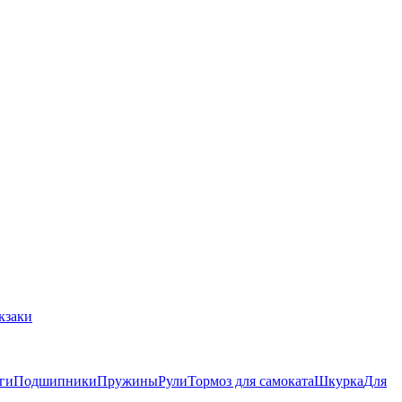
кзаки
ги
Подшипники
Пружины
Рули
Тормоз для самоката
Шкурка
Для