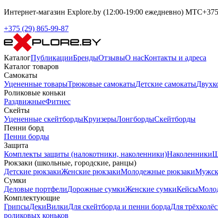
Интернет-магазин Explore.by (12:00-19:00 ежедневно) МТС+375-
+375 (29) 865-99-87
Каталог
Публикации
Бренды
Отзывы
О нас
Контакты и адреса
Каталог товаров
Самокаты
Уцененные товары
Трюковые самокаты
Детские самокаты
Двухк
Роликовые коньки
Раздвижные
Фитнес
Скейты
Уцененные скейтборды
Круизеры
Лонгборды
Скейтборды
Пенни борд
Пенни борды
Защита
Комплекты защиты (налокотники, наколенники)
Наколенники
Ш
Рюкзаки (школьные, городские, ранцы)
Детские рюкзаки
Женские рюкзаки
Молодежные рюкзаки
Мужск
Сумки
Деловые портфели
Дорожные сумки
Женские сумки
Кейсы
Моло
Комплектующие
Грипсы
Деки
Вилки
Для скейтборда и пенни борда
Для трёхколёс
роликовых коньков