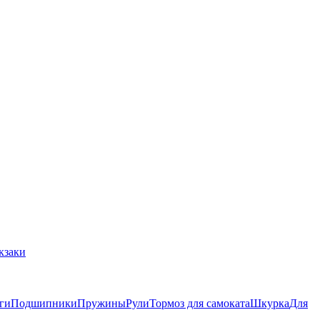
кзаки
ги
Подшипники
Пружины
Рули
Тормоз для самоката
Шкурка
Для