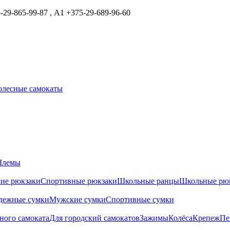
29-865-99-87 , А1 +375-29-689-96-60
олесные самокаты
лемы
ие рюкзаки
Спортивные рюкзаки
Школьные ранцы
Школьные рю
дежные сумки
Мужские сумки
Спортивные сумки
ного самоката
Для городский самокатов
Зажимы
Колёса
Крепеж
Пе