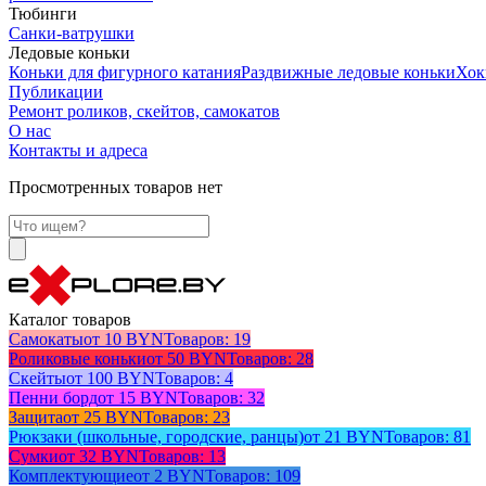
Тюбинги
Санки-ватрушки
Ледовые коньки
Коньки для фигурного катания
Раздвижные ледовые коньки
Хок
Публикации
Ремонт роликов, скейтов, самокатов
О нас
Контакты и адреса
Просмотренных товаров нет
Каталог товаров
Самокаты
от 10 BYN
Товаров: 19
Роликовые коньки
от 50 BYN
Товаров: 28
Скейты
от 100 BYN
Товаров: 4
Пенни борд
от 15 BYN
Товаров: 32
Защита
от 25 BYN
Товаров: 23
Рюкзаки (школьные, городские, ранцы)
от 21 BYN
Товаров: 81
Сумки
от 32 BYN
Товаров: 13
Комплектующие
от 2 BYN
Товаров: 109