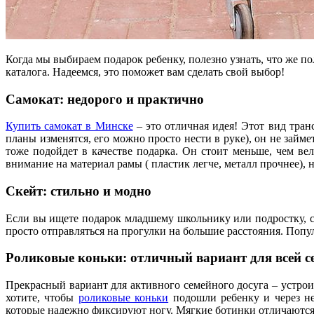
Когда мы выбираем подарок ребенку, полезно узнать, что же по
каталога. Надеемся, это поможет вам сделать свой выбор!
Самокат: недорого и практично
Купить самокат в Минске
– это отличная идея! Этот вид тран
планы изменятся, его можно просто нести в руке), он не займе
тоже подойдет в качестве подарка. Он стоит меньше, чем ве
внимание на материал рамы ( пластик легче, металл прочнее), 
Скейт: стильно и модно
Если вы ищете подарок младшему школьнику или подростку, 
просто отправляться на прогулки на большие расстояния. Поп
Роликовые коньки: отличный вариант для всей с
Прекрасный вариант для активного семейного досуга – устроит
хотите, чтобы
роликовые коньки
подошли ребенку и через не
которые надежно фиксируют ногу. Мягкие ботинки отличаются ги