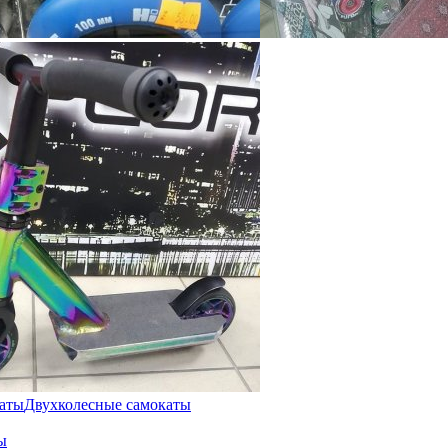
каты
Двухколесные самокаты
ы