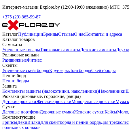
Интернет-магазин Explore.by (12:00-19:00 ежедневно) МТС+375-
+375 (29) 865-99-87
Каталог
Публикации
Бренды
Отзывы
О нас
Контакты и адреса
Каталог товаров
Самокаты
Уцененные товары
Трюковые самокаты
Детские самокаты
Двухк
Роликовые коньки
Раздвижные
Фитнес
Скейты
Уцененные скейтборды
Круизеры
Лонгборды
Скейтборды
Пенни борд
Пенни борды
Защита
Комплекты защиты (налокотники, наколенники)
Наколенники
Ш
Рюкзаки (школьные, городские, ранцы)
Детские рюкзаки
Женские рюкзаки
Молодежные рюкзаки
Мужск
Сумки
Деловые портфели
Дорожные сумки
Женские сумки
Кейсы
Моло
Комплектующие
Грипсы
Деки
Вилки
Для скейтборда и пенни борда
Для трёхколёс
роликовых коньков