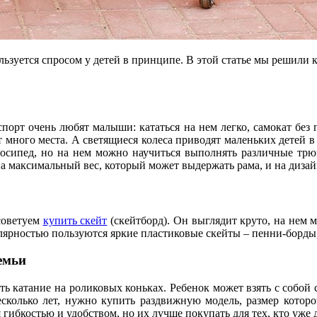
льзуется спросом у детей в принципе. В этой статье мы решили 
спорт очень любят малыши: кататься на нем легко, самокат без
т много места. А светящиеся колеса приводят маленьких детей в
лосипед, но на нем можно научиться выполнять различные трю
на максимальный вес, который может выдержать рама, и на дизай
советуем
купить скейт
(скейтборд). Он выглядит круто, на нем 
улярностью пользуются яркие пластиковые скейты – пенни-борды
емьи
ь катание на роликовых коньках. Ребенок может взять с собой с
сколько лет, нужно купить раздвижную модель, размер котор
бкостью и удобством, но их лучше покупать для тех, кто уже да