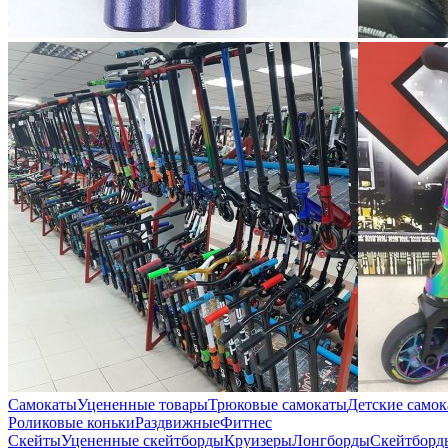
Самокаты
Уцененные товары
Трюковые самокаты
Детские само
Роликовые коньки
Раздвижные
Фитнес
Скейты
Уцененные скейтборды
Круизеры
Лонгборды
Скейтборд