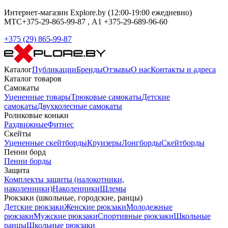
Интернет-магазин Explore.by (12:00-19:00 ежедневно)
МТС+375-29-865-99-87 , А1 +375-29-689-96-60
+375 (29) 865-99-87
Каталог
Публикации
Бренды
Отзывы
О нас
Контакты и адреса
Каталог товаров
Самокаты
Уцененные товары
Трюковые самокаты
Детские
самокаты
Двухколесные самокаты
Роликовые коньки
Раздвижные
Фитнес
Скейты
Уцененные скейтборды
Круизеры
Лонгборды
Скейтборды
Пенни борд
Пенни борды
Защита
Комплекты защиты (налокотники,
наколенники)
Наколенники
Шлемы
Рюкзаки (школьные, городские, ранцы)
Детские рюкзаки
Женские рюкзаки
Молодежные
рюкзаки
Мужские рюкзаки
Спортивные рюкзаки
Школьные
ранцы
Школьные рюкзаки