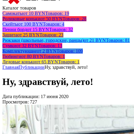
Каталог товаров
Самокаты
от 10 BYN
Товаров: 19
Роликовые коньки
от 50 BYN
Товаров: 28
Скейты
от 100 BYN
Товаров: 4
Пенни борд
от 15 BYN
Товаров: 32
Защита
от 25 BYN
Товаров: 23
Рюкзаки (школьные, городские, ранцы)
от 21 BYN
Товаров: 81
Сумки
от 32 BYN
Товаров: 13
Комплектующие
от 2 BYN
Товаров: 109
Тюбинги
от 80 BYN
Товаров: 1
Ледовые коньки
от 65 BYN
Товаров: 1
Главная
Публикации
Ну, здравствуй, лето!
Ну, здравствуй, лето!
Дата публикации: 17 июня 2020
Просмотров: 727