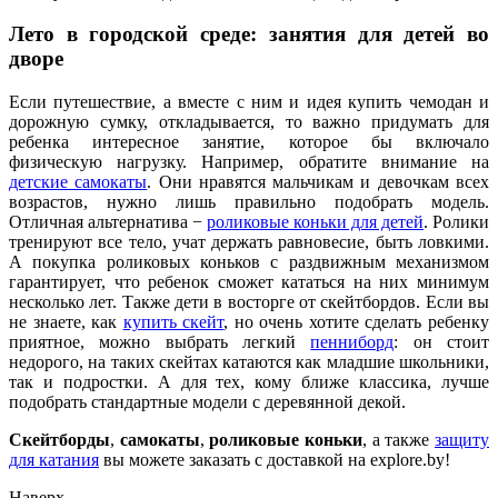
Лето в городской среде: занятия для детей во
дворе
Если путешествие, а вместе с ним и идея купить чемодан и
дорожную сумку, откладывается, то важно придумать для
ребенка интересное занятие, которое бы включало
физическую нагрузку. Например, обратите внимание на
детские самокаты
. Они нравятся мальчикам и девочкам всех
возрастов, нужно лишь правильно подобрать модель.
Отличная альтернатива −
роликовые коньки для детей
. Ролики
тренируют все тело, учат держать равновесие, быть ловкими.
А покупка роликовых коньков с раздвижным механизмом
гарантирует, что ребенок сможет кататься на них минимум
несколько лет. Также дети в восторге от скейтбордов. Если вы
не знаете, как
купить скейт
, но очень хотите сделать ребенку
приятное, можно выбрать легкий
пенниборд
: он стоит
недорого, на таких скейтах катаются как младшие школьники,
так и подростки. А для тех, кому ближе классика, лучше
подобрать стандартные модели с деревянной декой.
Скейтборды
,
самокаты
,
роликовые коньки
, а также
защиту
для катания
вы можете заказать с доставкой на explore.by!
Наверх