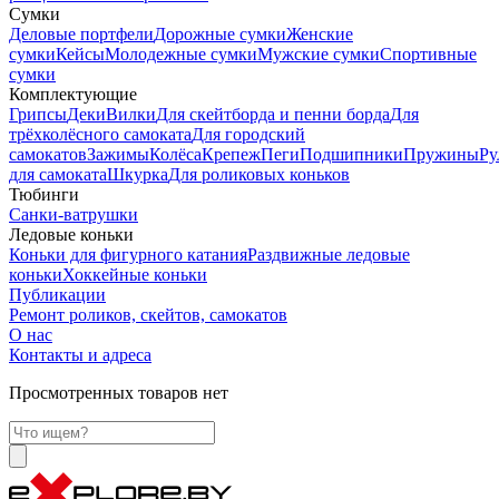
Сумки
Деловые портфели
Дорожные сумки
Женские
сумки
Кейсы
Молодежные сумки
Мужские сумки
Спортивные
сумки
Комплектующие
Грипсы
Деки
Вилки
Для скейтборда и пенни борда
Для
трёхколёсного самоката
Для городский
самокатов
Зажимы
Колёса
Крепеж
Пеги
Подшипники
Пружины
Ру
для самоката
Шкурка
Для роликовых коньков
Тюбинги
Санки-ватрушки
Ледовые коньки
Коньки для фигурного катания
Раздвижные ледовые
коньки
Хоккейные коньки
Публикации
Ремонт роликов, скейтов, самокатов
О нас
Контакты и адреса
Просмотренных товаров нет