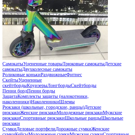
Самокаты
Уцененные товары
Трюковые самокаты
Детские
самокаты
Двухколесные самокаты
Роликовые коньки
Раздвижные
Фитнес
Скейты
Уцененные
скейтборды
Круизеры
Лонгборды
Скейтборды
Пенни борд
Пенни борды
Защита
Комплекты защиты (налокотники,
наколенники)
Наколенники
Шлемы
Рюкзаки (школьные, городские, ранцы)
Детские
рюкзаки
Женские рюкзаки
Молодежные рюкзаки
Мужские
рюкзаки
Спортивные рюкзаки
Школьные ранцы
Школьные
рюкзаки
Сумки
Деловые портфели
Дорожные сумки
Женские
сумки
Кейсы
Молодежные сумки
Мужские сумки
Спортивные