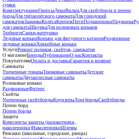
сумки
Комплектующие
Грипсы
Деки
Вилки
Для скейтборда и пенни
борда
Для трёхколёсного самоката
Для городский
самокатов
Зажимы
Колёса
Крепеж
Пеги
Подшипники
Пружины
Ру
для самоката
Шкурка
Для роликовых коньков
Тюбинги
Санки-ватрушки
Ледовые коньки
Коньки для фигурного катания
Раздвижные
ледовые коньки
Хоккейные коньки
Услуги
Ремонт роликов, скейтов, самокатов
О магазине
Бренды
Публикации
О нас
Контакты
Покупателям
Оплата и доставка
Гарантия и возврат
Самокаты
Уцененные товары
Трюковые самокаты
Детские
самокаты
Двухколесные самокаты
Роликовые коньки
Раздвижные
Фитнес
Скейты
Уцененные скейтборды
Круизеры
Лонгборды
Скейтборды
Пенни борд
Пенни борды
Защита
Комплекты защиты (налокотники,
наколенники)
Наколенники
Шлемы
Рюкзаки (школьные, городские, ранцы)
Детские рюкзаки
Женские рюкзаки
Молодежные