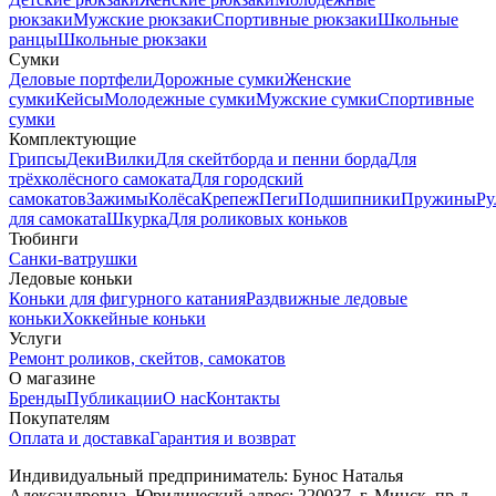
рюкзаки
Мужские рюкзаки
Спортивные рюкзаки
Школьные
ранцы
Школьные рюкзаки
Сумки
Деловые портфели
Дорожные сумки
Женские
сумки
Кейсы
Молодежные сумки
Мужские сумки
Спортивные
сумки
Комплектующие
Грипсы
Деки
Вилки
Для скейтборда и пенни борда
Для
трёхколёсного самоката
Для городский
самокатов
Зажимы
Колёса
Крепеж
Пеги
Подшипники
Пружины
Ру
для самоката
Шкурка
Для роликовых коньков
Тюбинги
Санки-ватрушки
Ледовые коньки
Коньки для фигурного катания
Раздвижные ледовые
коньки
Хоккейные коньки
Услуги
Ремонт роликов, скейтов, самокатов
О магазине
Бренды
Публикации
О нас
Контакты
Покупателям
Оплата и доставка
Гарантия и возврат
Индивидуальный предприниматель: Бунос Наталья
Александровна. Юридический адрес: 220037, г. Минск, пр-д