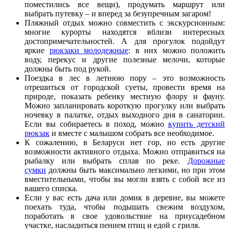
поместились все вещи), продумать маршрут или
выбрать путевку – и вперед за безупречным загаром!
Пляжный отдых можно совместить с экскурсионным:
многие курорты находятся вблизи интересных
достопримечательностей. А для прогулок подойдут
яркие
рюкзаки молодежные
: в них можно положить
воду, перекус и другие полезные мелочи, которые
должны быть под рукой.
Поездка в лес в летнюю пору – это возможность
отрешиться от городской суеты, провести время на
природе, показать ребенку местную флору и фауну.
Можно запланировать короткую прогулку или выбрать
ночевку в палатке, отдых выходного дня в санатории.
Если вы собираетесь в поход, можно
купить детский
рюкзак
и вместе с малышом собрать все необходимое.
К сожалению, в Беларуси нет гор, но есть другие
возможности активного отдыха. Можно отправиться на
рыбалку или выбрать сплав по реке.
Дорожные
сумки
должны быть максимально легкими, но при этом
вместительными, чтобы вы могли взять с собой все из
вашего списка.
Если у вас есть дача или домик в деревне, вы можете
поехать туда, чтобы подышать свежим воздухом,
поработать в свое удовольствие на приусадебном
участке, насладиться пением птиц и едой с гриля.