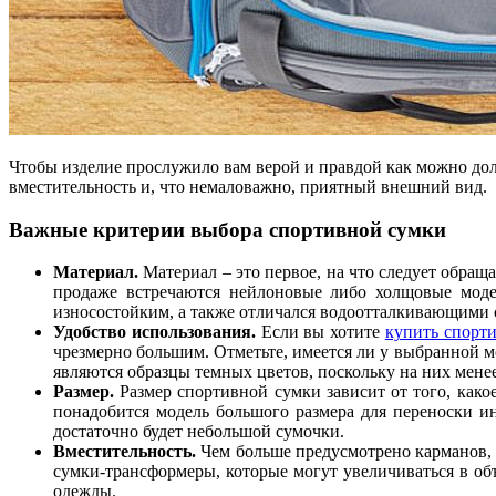
Чтобы изделие прослужило вам верой и правдой как можно доль
вместительность и, что немаловажно, приятный внешний вид.
Важные критерии выбора спортивной сумки
Материал.
Материал – это первое, на что следует обращ
продаже встречаются нейлоновые либо холщовые моде
износостойким, а также отличался водоотталкивающими 
Удобство использования.
Если вы хотите
купить спорт
чрезмерно большим. Отметьте, имеется ли у выбранной м
являются образцы темных цветов, поскольку на них менее
Размер.
Размер спортивной сумки зависит от того, какое
понадобится модель большого размера для переноски и
достаточно будет небольшой сумочки.
Вместительность.
Чем больше предусмотрено карманов, т
сумки-трансформеры, которые могут увеличиваться в объ
одежды.