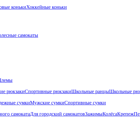
овые коньки
Хоккейные коньки
олесные самокаты
лемы
ие рюкзаки
Спортивные рюкзаки
Школьные ранцы
Школьные рю
дежные сумки
Мужские сумки
Спортивные сумки
ного самоката
Для городский самокатов
Зажимы
Колёса
Крепеж
Пе