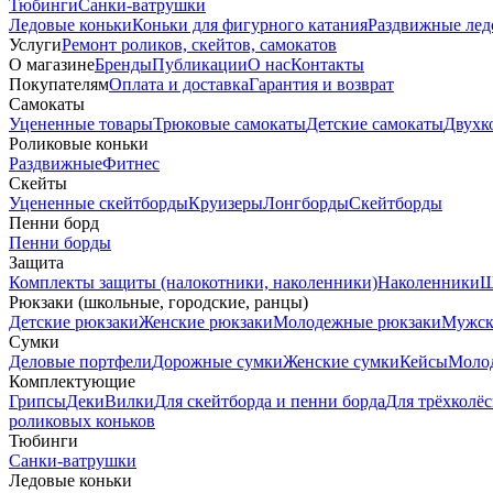
Тюбинги
Санки-ватрушки
Ледовые коньки
Коньки для фигурного катания
Раздвижные лед
Услуги
Ремонт роликов, скейтов, самокатов
О магазине
Бренды
Публикации
О нас
Контакты
Покупателям
Оплата и доставка
Гарантия и возврат
Самокаты
Уцененные товары
Трюковые самокаты
Детские самокаты
Двухк
Роликовые коньки
Раздвижные
Фитнес
Скейты
Уцененные скейтборды
Круизеры
Лонгборды
Скейтборды
Пенни борд
Пенни борды
Защита
Комплекты защиты (налокотники, наколенники)
Наколенники
Ш
Рюкзаки (школьные, городские, ранцы)
Детские рюкзаки
Женские рюкзаки
Молодежные рюкзаки
Мужск
Сумки
Деловые портфели
Дорожные сумки
Женские сумки
Кейсы
Моло
Комплектующие
Грипсы
Деки
Вилки
Для скейтборда и пенни борда
Для трёхколёс
роликовых коньков
Тюбинги
Санки-ватрушки
Ледовые коньки