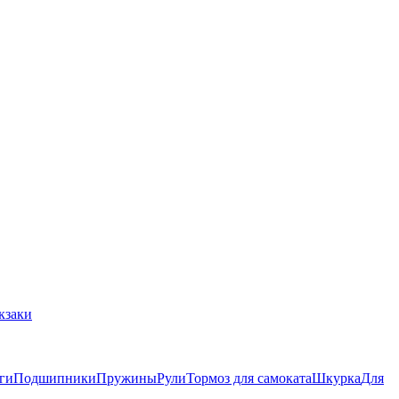
кзаки
ги
Подшипники
Пружины
Рули
Тормоз для самоката
Шкурка
Для