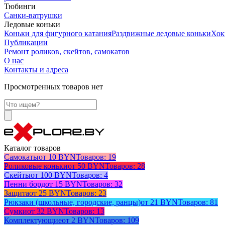
Тюбинги
Санки-ватрушки
Ледовые коньки
Коньки для фигурного катания
Раздвижные ледовые коньки
Хок
Публикации
Ремонт роликов, скейтов, самокатов
О нас
Контакты и адреса
Просмотренных товаров нет
Каталог товаров
Самокаты
от 10 BYN
Товаров: 19
Роликовые коньки
от 50 BYN
Товаров: 28
Скейты
от 100 BYN
Товаров: 4
Пенни борд
от 15 BYN
Товаров: 32
Защита
от 25 BYN
Товаров: 23
Рюкзаки (школьные, городские, ранцы)
от 21 BYN
Товаров: 81
Сумки
от 32 BYN
Товаров: 13
Комплектующие
от 2 BYN
Товаров: 109