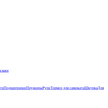
кзаки
ги
Подшипники
Пружины
Рули
Тормоз для самоката
Шкурка
Для