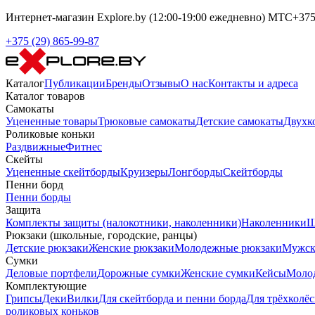
Интернет-магазин Explore.by (12:00-19:00 ежедневно) МТС+375-
+375 (29) 865-99-87
Каталог
Публикации
Бренды
Отзывы
О нас
Контакты и адреса
Каталог товаров
Самокаты
Уцененные товары
Трюковые самокаты
Детские самокаты
Двухк
Роликовые коньки
Раздвижные
Фитнес
Скейты
Уцененные скейтборды
Круизеры
Лонгборды
Скейтборды
Пенни борд
Пенни борды
Защита
Комплекты защиты (налокотники, наколенники)
Наколенники
Ш
Рюкзаки (школьные, городские, ранцы)
Детские рюкзаки
Женские рюкзаки
Молодежные рюкзаки
Мужск
Сумки
Деловые портфели
Дорожные сумки
Женские сумки
Кейсы
Моло
Комплектующие
Грипсы
Деки
Вилки
Для скейтборда и пенни борда
Для трёхколёс
роликовых коньков