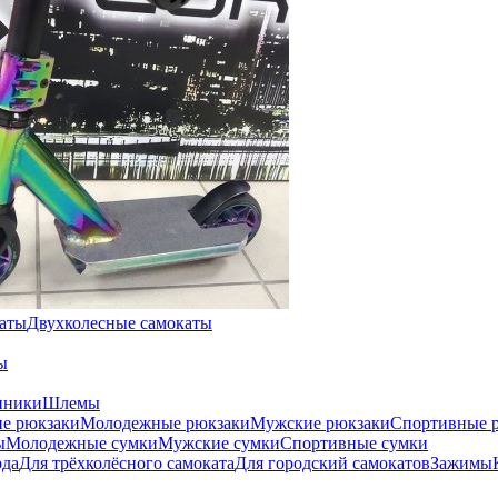
каты
Двухколесные самокаты
ы
нники
Шлемы
е рюкзаки
Молодежные рюкзаки
Мужские рюкзаки
Спортивные 
ы
Молодежные сумки
Мужские сумки
Спортивные сумки
рда
Для трёхколёсного самоката
Для городский самокатов
Зажимы