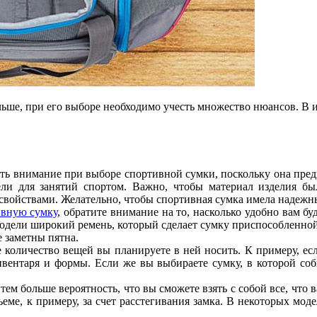
ше, при его выборе необходимо учесть множество нюансов. В их 
ать внимание при выборе спортивной сумки, поскольку она пред
ли для занятий спортом. Важно, чтобы материал изделия бы
свойствами. Желательно, чтобы спортивная сумка имела надежны
ивную сумку
, обратите внимание на то, насколько удобно вам бу
одели широкий ремень, который сделает сумку приспособленной
 заметны пятна.
 количество вещей вы планируете в ней носить. К примеру, есл
нвентаря и формы. Если же вы выбираете сумку, в которой со
ем больше вероятность, что вы сможете взять с собой все, что
еме, к примеру, за счет расстегивания замка. В некоторых мод