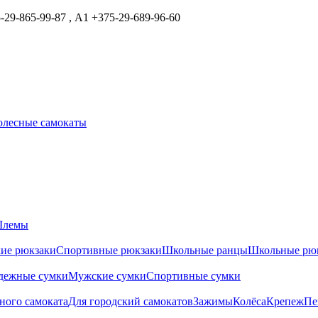
29-865-99-87 , А1 +375-29-689-96-60
олесные самокаты
лемы
ие рюкзаки
Спортивные рюкзаки
Школьные ранцы
Школьные рю
дежные сумки
Мужские сумки
Спортивные сумки
ного самоката
Для городский самокатов
Зажимы
Колёса
Крепеж
Пе