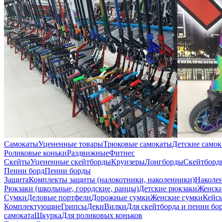
Самокаты
Уцененные товары
Трюковые самокаты
Детские само
Роликовые коньки
Раздвижные
Фитнес
Скейты
Уцененные скейтборды
Круизеры
Лонгборды
Скейтборд
Пенни борд
Пенни борды
Защита
Комплекты защиты (налокотники, наколенники)
Наколе
Рюкзаки (школьные, городские, ранцы)
Детские рюкзаки
Женски
Сумки
Деловые портфели
Дорожные сумки
Женские сумки
Кейс
Комплектующие
Грипсы
Деки
Вилки
Для скейтборда и пенни бо
самоката
Шкурка
Для роликовых коньков