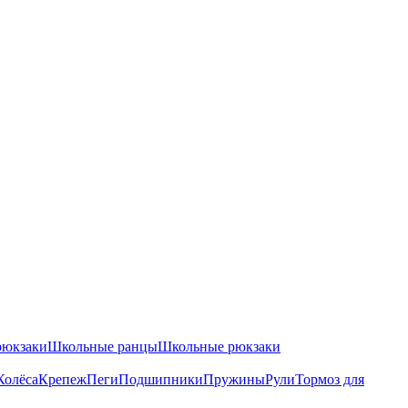
рюкзаки
Школьные ранцы
Школьные рюкзаки
Колёса
Крепеж
Пеги
Подшипники
Пружины
Рули
Тормоз для