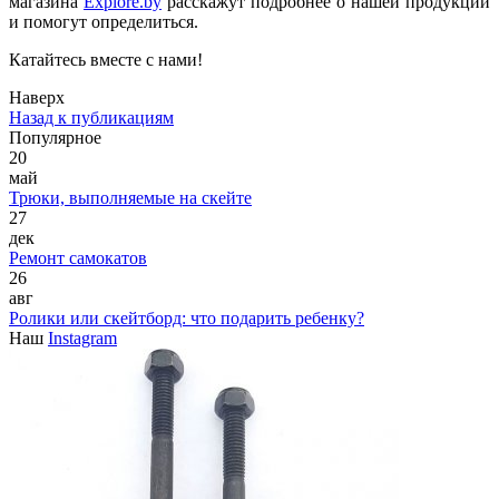
магазина
Explore.by
расскажут подробнее о нашей продукции
и помогут определиться.
Катайтесь вместе с нами!
Наверх
Назад к публикациям
Популярное
20
май
Трюки, выполняемые на скейте
27
дек
Ремонт самокатов
26
авг
Ролики или скейтборд: что подарить ребенку?
Наш
Instagram