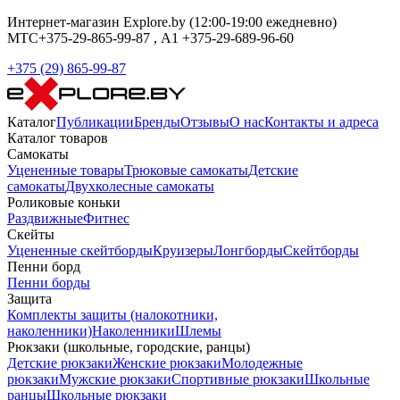
Интернет-магазин Explore.by (12:00-19:00 ежедневно)
МТС+375-29-865-99-87 , А1 +375-29-689-96-60
+375 (29) 865-99-87
Каталог
Публикации
Бренды
Отзывы
О нас
Контакты и адреса
Каталог товаров
Самокаты
Уцененные товары
Трюковые самокаты
Детские
самокаты
Двухколесные самокаты
Роликовые коньки
Раздвижные
Фитнес
Скейты
Уцененные скейтборды
Круизеры
Лонгборды
Скейтборды
Пенни борд
Пенни борды
Защита
Комплекты защиты (налокотники,
наколенники)
Наколенники
Шлемы
Рюкзаки (школьные, городские, ранцы)
Детские рюкзаки
Женские рюкзаки
Молодежные
рюкзаки
Мужские рюкзаки
Спортивные рюкзаки
Школьные
ранцы
Школьные рюкзаки