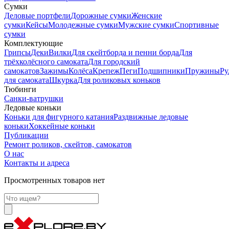
Сумки
Деловые портфели
Дорожные сумки
Женские
сумки
Кейсы
Молодежные сумки
Мужские сумки
Спортивные
сумки
Комплектующие
Грипсы
Деки
Вилки
Для скейтборда и пенни борда
Для
трёхколёсного самоката
Для городский
самокатов
Зажимы
Колёса
Крепеж
Пеги
Подшипники
Пружины
Ру
для самоката
Шкурка
Для роликовых коньков
Тюбинги
Санки-ватрушки
Ледовые коньки
Коньки для фигурного катания
Раздвижные ледовые
коньки
Хоккейные коньки
Публикации
Ремонт роликов, скейтов, самокатов
О нас
Контакты и адреса
Просмотренных товаров нет