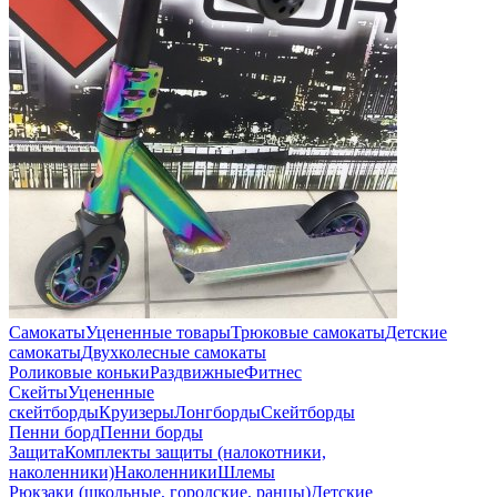
Самокаты
Уцененные товары
Трюковые самокаты
Детские
самокаты
Двухколесные самокаты
Роликовые коньки
Раздвижные
Фитнес
Скейты
Уцененные
скейтборды
Круизеры
Лонгборды
Скейтборды
Пенни борд
Пенни борды
Защита
Комплекты защиты (налокотники,
наколенники)
Наколенники
Шлемы
Рюкзаки (школьные, городские, ранцы)
Детские