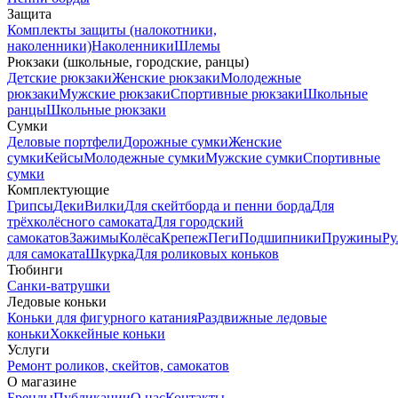
Защита
Комплекты защиты (налокотники,
наколенники)
Наколенники
Шлемы
Рюкзаки (школьные, городские, ранцы)
Детские рюкзаки
Женские рюкзаки
Молодежные
рюкзаки
Мужские рюкзаки
Спортивные рюкзаки
Школьные
ранцы
Школьные рюкзаки
Сумки
Деловые портфели
Дорожные сумки
Женские
сумки
Кейсы
Молодежные сумки
Мужские сумки
Спортивные
сумки
Комплектующие
Грипсы
Деки
Вилки
Для скейтборда и пенни борда
Для
трёхколёсного самоката
Для городский
самокатов
Зажимы
Колёса
Крепеж
Пеги
Подшипники
Пружины
Ру
для самоката
Шкурка
Для роликовых коньков
Тюбинги
Санки-ватрушки
Ледовые коньки
Коньки для фигурного катания
Раздвижные ледовые
коньки
Хоккейные коньки
Услуги
Ремонт роликов, скейтов, самокатов
О магазине
Бренды
Публикации
О нас
Контакты