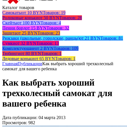
Каталог товаров
Самокаты
от 10 BYN
Товаров: 19
Роликовые коньки
от 50 BYN
Товаров: 28
Скейты
от 100 BYN
Товаров: 4
Пенни борд
от 15 BYN
Товаров: 32
Защита
от 25 BYN
Товаров: 23
Рюкзаки (школьные, городские, ранцы)
от 21 BYN
Товаров: 81
Сумки
от 32 BYN
Товаров: 13
Комплектующие
от 2 BYN
Товаров: 109
Тюбинги
от 80 BYN
Товаров: 1
Ледовые коньки
от 65 BYN
Товаров: 1
Главная
Публикации
Как выбрать хороший трехколесный
самокат для вашего ребенка
Как выбрать хороший
трехколесный самокат для
вашего ребенка
Дата публикации: 04 марта 2013
Просмотров: 982