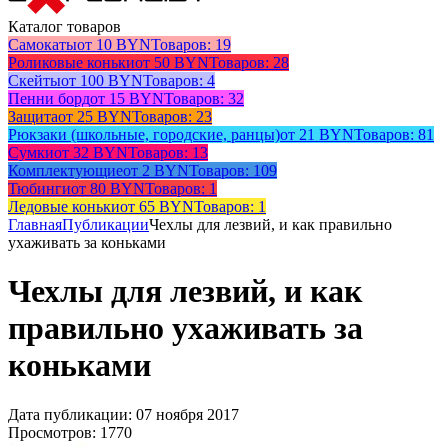
Каталог товаров
Самокаты
от 10 BYN
Товаров: 19
Роликовые коньки
от 50 BYN
Товаров: 28
Скейты
от 100 BYN
Товаров: 4
Пенни борд
от 15 BYN
Товаров: 32
Защита
от 25 BYN
Товаров: 23
Рюкзаки (школьные, городские, ранцы)
от 21 BYN
Товаров: 81
Сумки
от 32 BYN
Товаров: 13
Комплектующие
от 2 BYN
Товаров: 109
Тюбинги
от 80 BYN
Товаров: 1
Ледовые коньки
от 65 BYN
Товаров: 1
Главная
Публикации
Чехлы для лезвий, и как правильно
ухаживать за коньками
Чехлы для лезвий, и как
правильно ухаживать за
коньками
Дата публикации: 07 ноября 2017
Просмотров: 1770