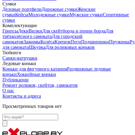
Сумки
Деловые портфели
Дорожные сумки
Женские
сумки
Кейсы
Молодежные сумки
Мужские сумки
Спортивные
сумки
Комплектующие
Грипсы
Деки
Вилки
Для скейтборда и пенни борда
Для
трёхколёсного самоката
Для городский
самокатов
Зажимы
Колёса
Крепеж
Пеги
Подшипники
Пружины
Ру
для самоката
Шкурка
Для роликовых коньков
Тюбинги
Санки-ватрушки
Ледовые коньки
Коньки для фигурного катания
Раздвижные ледовые
коньки
Хоккейные коньки
Публикации
Ремонт роликов, скейтов, самокатов
О нас
Контакты и адреса
Просмотренных товаров нет