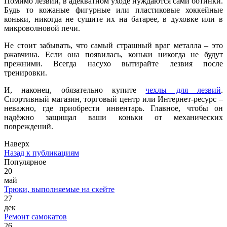
Помимо лезвий, в адекватном уходе нуждаются сами ботинки.
Будь то кожаные фигурные или пластиковые хоккейные
коньки, никогда не сушите их на батарее, в духовке или в
микроволновой печи.
Не стоит забывать, что самый страшный враг металла – это
ржавчина. Если она появилась, коньки никогда не будут
прежними. Всегда насухо вытирайте лезвия после
тренировки.
И, наконец, обязательно купите
чехлы для лезвий
.
Спортивный магазин, торговый центр или Интернет-ресурс –
неважно, где приобрести инвентарь. Главное, чтобы он
надёжно защищал ваши коньки от механических
повреждений.
Наверх
Назад к публикациям
Популярное
20
май
Трюки, выполняемые на скейте
27
дек
Ремонт самокатов
26