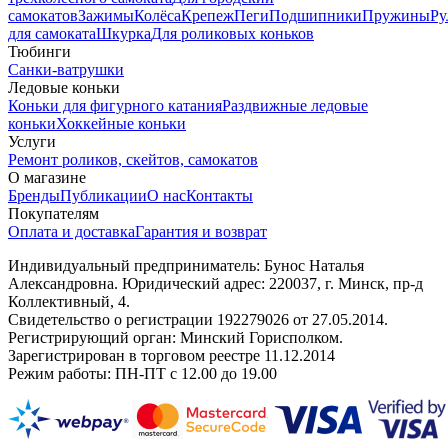
самокатов
Зажимы
Колёса
Крепеж
Пеги
Подшипники
Пружины
Ру
для самоката
Шкурка
Для роликовых коньков
Тюбинги
Санки-ватрушки
Ледовые коньки
Коньки для фигурного катания
Раздвижные ледовые
коньки
Хоккейные коньки
Услуги
Ремонт роликов, скейтов, самокатов
О магазине
Бренды
Публикации
О нас
Контакты
Покупателям
Оплата и доставка
Гарантия и возврат
Индивидуальный предприниматель: Бунос Наталья
Александровна. Юридический адрес: 220037, г. Минск, пр-д
Коллективный, 4.
Свидетельство о регистрации 192279026 от 27.05.2014.
Регистрирующий орган: Минский Горисполком.
Зарегистрирован в торговом реестре 11.12.2014
Режим работы: ПН-ПТ с 12.00 до 19.00