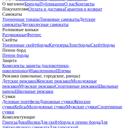
О магазине
Бренды
Публикации
О нас
Контакты
Покупателям
Оплата и доставка
Гарантия и возврат
Самокаты
Уцененные товары
Трюковые самокаты
Детские
самокаты
Двухколесные самокаты
Роликовые коньки
Раздвижные
Фитнес
Скейты
Уцененные скейтборды
Круизеры
Лонгборды
Скейтборды
Пенни борд
Пенни борды
Защита
Комплекты защиты (налокотники,
наколенники)
Наколенники
Шлемы
Рюкзаки (школьные, городские, ранцы)
Детские рюкзаки
Женские рюкзаки
Молодежные
рюкзаки
Мужские рюкзаки
Спортивные рюкзаки
Школьные
ранцы
Школьные рюкзаки
Сумки
Деловые портфели
Дорожные сумки
Женские
сумки
Кейсы
Молодежные сумки
Мужские сумки
Спортивные
сумки
Комплектующие
Грипсы
Деки
Вилки
Для скейтборда и пенни борда
Для
трёхколёсного самоката
Для городский