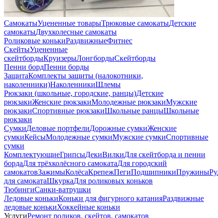
Самокаты
Уцененные товары
Трюковые самокаты
Детские
самокаты
Двухколесные самокаты
Роликовые коньки
Раздвижные
Фитнес
Скейты
Уцененные
скейтборды
Круизеры
Лонгборды
Скейтборды
Пенни борд
Пенни борды
Защита
Комплекты защиты (налокотники,
наколенники)
Наколенники
Шлемы
Рюкзаки (школьные, городские, ранцы)
Детские
рюкзаки
Женские рюкзаки
Молодежные рюкзаки
Мужские
рюкзаки
Спортивные рюкзаки
Школьные ранцы
Школьные
рюкзаки
Сумки
Деловые портфели
Дорожные сумки
Женские
сумки
Кейсы
Молодежные сумки
Мужские сумки
Спортивные
сумки
Комплектующие
Грипсы
Деки
Вилки
Для скейтборда и пенни
борда
Для трёхколёсного самоката
Для городский
самокатов
Зажимы
Колёса
Крепеж
Пеги
Подшипники
Пружины
Ру
для самоката
Шкурка
Для роликовых коньков
Тюбинги
Санки-ватрушки
Ледовые коньки
Коньки для фигурного катания
Раздвижные
ледовые коньки
Хоккейные коньки
Услуги
Ремонт роликов, скейтов, самокатов