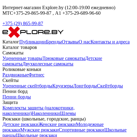
Интернет-магазин Explore.by (12:00-19:00 ежедневно)
МТС+375-29-865-99-87 , А1 +375-29-689-96-60
+375 (29) 865-99-87
Каталог
Публикации
Бренды
Отзывы
О нас
Контакты и адреса
Каталог товаров
Самокаты
Уцененные товары
Трюковые самокаты
Детские
самокаты
Двухколесные самокаты
Роликовые коньки
Раздвижные
Фитнес
Скейты
Уцененные скейтборды
Круизеры
Лонгборды
Скейтборды
Пенни борд
Пенни борды
Защита
Комплекты защиты (налокотники,
наколенники)
Наколенники
Шлемы
Рюкзаки (школьные, городские, ранцы)
Детские рюкзаки
Женские рюкзаки
Молодежные
рюкзаки
Мужские рюкзаки
Спортивные рюкзаки
Школьные
ранцы
Школьные рюкзаки