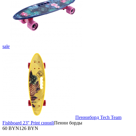
sale
Пенниборд Tech Team
Fishboard 23'' Print синий
Пенни борды
60 BYN
126 BYN