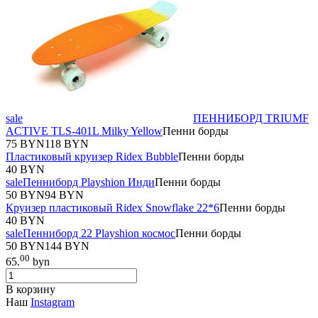
sale
ПЕННИБОРД TRIUMF
ACTIVE TLS-401L Milky Yellow
Пенни борды
75 BYN
118 BYN
Пластиковый круизер Ridex Bubble
Пенни борды
40 BYN
sale
Пенниборд Playshion Инди
Пенни борды
50 BYN
94 BYN
Круизер пластиковый Ridex Snowflake 22*6
Пенни борды
40 BYN
sale
Пенниборд 22 Playshion космос
Пенни борды
50 BYN
144 BYN
00
65.
byn
В корзину
Наш
Instagram