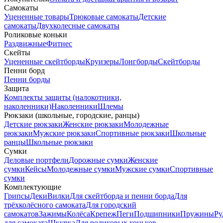
Самокаты
Уцененные товары
Трюковые самокаты
Детские
самокаты
Двухколесные самокаты
Роликовые коньки
Раздвижные
Фитнес
Скейты
Уцененные скейтборды
Круизеры
Лонгборды
Скейтборды
Пенни борд
Пенни борды
Защита
Комплекты защиты (налокотники,
наколенники)
Наколенники
Шлемы
Рюкзаки (школьные, городские, ранцы)
Детские рюкзаки
Женские рюкзаки
Молодежные
рюкзаки
Мужские рюкзаки
Спортивные рюкзаки
Школьные
ранцы
Школьные рюкзаки
Сумки
Деловые портфели
Дорожные сумки
Женские
сумки
Кейсы
Молодежные сумки
Мужские сумки
Спортивные
сумки
Комплектующие
Грипсы
Деки
Вилки
Для скейтборда и пенни борда
Для
трёхколёсного самоката
Для городский
самокатов
Зажимы
Колёса
Крепеж
Пеги
Подшипники
Пружины
Ру
для самоката
Шкурка
Для роликовых коньков