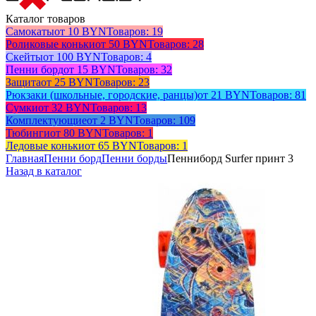
Каталог товаров
Самокаты
от 10 BYN
Товаров: 19
Роликовые коньки
от 50 BYN
Товаров: 28
Скейты
от 100 BYN
Товаров: 4
Пенни борд
от 15 BYN
Товаров: 32
Защита
от 25 BYN
Товаров: 23
Рюкзаки (школьные, городские, ранцы)
от 21 BYN
Товаров: 81
Сумки
от 32 BYN
Товаров: 13
Комплектующие
от 2 BYN
Товаров: 109
Тюбинги
от 80 BYN
Товаров: 1
Ледовые коньки
от 65 BYN
Товаров: 1
Главная
Пенни борд
Пенни борды
Пенниборд Surfer принт 3
Назад в каталог