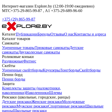
Интернет-магазин Explore.by (12:00-19:00 ежедневно)
МТС+375-29-865-99-87 , А1 +375-29-689-96-60
+375 (29) 865-99-87
Каталог
Публикации
Бренды
Отзывы
О нас
Контакты и адреса
Каталог товаров
Самокаты
Уцененные товары
Трюковые самокаты
Детские
самокаты
Двухколесные самокаты
Роликовые коньки
Раздвижные
Фитнес
Скейты
Уцененные скейтборды
Круизеры
Лонгборды
Скейтборды
Пенни борд
Пенни борды
Защита
Комплекты защиты (налокотники,
наколенники)
Наколенники
Шлемы
Рюкзаки (школьные, городские, ранцы)
Детские рюкзаки
Женские рюкзаки
Молодежные
рюкзаки
Мужские рюкзаки
Спортивные рюкзаки
Школьные
ранцы
Школьные рюкзаки