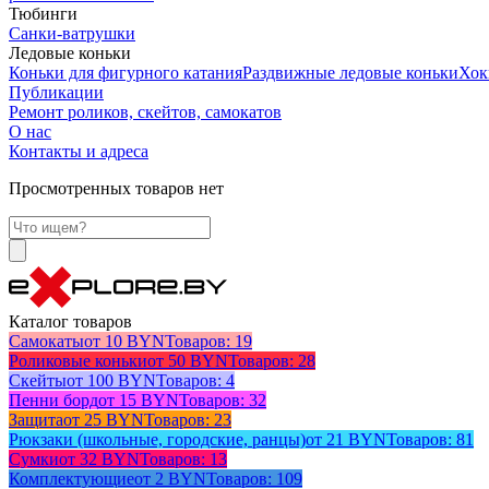
Тюбинги
Санки-ватрушки
Ледовые коньки
Коньки для фигурного катания
Раздвижные ледовые коньки
Хок
Публикации
Ремонт роликов, скейтов, самокатов
О нас
Контакты и адреса
Просмотренных товаров нет
Каталог товаров
Самокаты
от 10 BYN
Товаров: 19
Роликовые коньки
от 50 BYN
Товаров: 28
Скейты
от 100 BYN
Товаров: 4
Пенни борд
от 15 BYN
Товаров: 32
Защита
от 25 BYN
Товаров: 23
Рюкзаки (школьные, городские, ранцы)
от 21 BYN
Товаров: 81
Сумки
от 32 BYN
Товаров: 13
Комплектующие
от 2 BYN
Товаров: 109