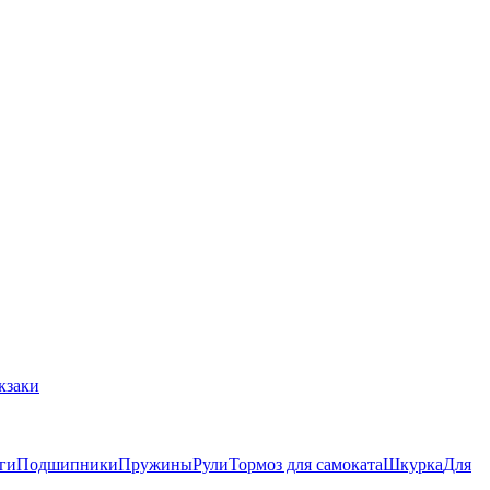
кзаки
ги
Подшипники
Пружины
Рули
Тормоз для самоката
Шкурка
Для