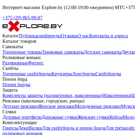
Интернет-магазин Explore.by (12:00-19:00 ежедневно) МТС+375-
+375 (29) 865-99-87
Каталог
Публикации
Бренды
Отзывы
О нас
Контакты и адреса
Каталог товаров
Самокаты
Уцененные товары
Трюковые самокаты
Детские самокаты
Двухк
Роликовые коньки
Раздвижные
Фитнес
Скейты
Уцененные скейтборды
Круизеры
Лонгборды
Скейтборды
Пенни борд
Пенни борды
Защита
Комплекты защиты (налокотники, наколенники)
Наколенники
Ш
Рюкзаки (школьные, городские, ранцы)
Детские рюкзаки
Женские рюкзаки
Молодежные рюкзаки
Мужск
Сумки
Деловые портфели
Дорожные сумки
Женские сумки
Кейсы
Моло
Комплектующие
Грипсы
Деки
Вилки
Для скейтборда и пенни борда
Для трёхколёс
роликовых коньков