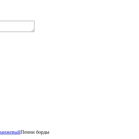
оранжевый
Пенни борды