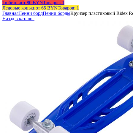
Тюбинги
от 80 BYN
Товаров: 1
Ледовые коньки
от 65 BYN
Товаров: 1
Главная
Пенни борд
Пенни борды
Круизер пластиковый Ridex Ro
Назад в каталог